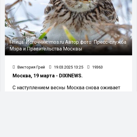
Птица.
Источник:
mos.ru
Автор фото:
Пресс-служба
Мэра и Правительства Москвы
Виктория Грей
19.03.2025 13:25
19363
Москва, 19 марта - DIXINEWS.
С наступлением весны Москва снова оживает
под звуки мелодичного пения перелетных птиц,
вернувшихся из разных уголков планеты.
В Москве специалисты Департамента
природопользования и охраны окружающей
среды зафиксировали 180 видов птиц, среди
которых 74 занесены в Красную книгу. В Новой