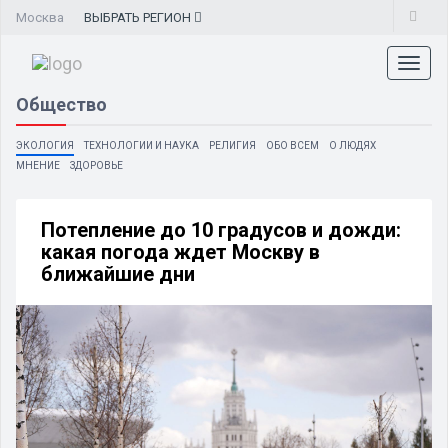
Москва
ВЫБРАТЬ
РЕГИОН
Toggl
naviga
Общество
ЭКОЛОГИЯ
ТЕХНОЛОГИИ И НАУКА
РЕЛИГИЯ
ОБО ВСЕМ
О ЛЮДЯХ
МНЕНИЕ
ЗДОРОВЬЕ
Потепление до 10 градусов и дожди:
какая погода ждет Москву в
ближайшие дни