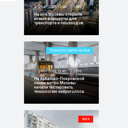
24.07.2026 15:48
1981
На юге Москвы открыли
новые маршруты для
транспорта и пешеходов
ТЕХНОЛОГИИ И НАУКА
24.07.2026 13:45
2510
На Арбатско-Покровской
линии метро Москвы
начали тестировать
технологию нейроголоса
ЖКХ