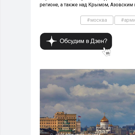
регионе, а также над Крымом, Азовским
#москва
#арм
РМИЯ И ОРУЖИЕ