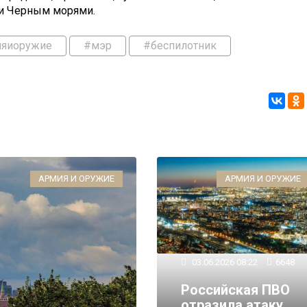
 и Черным морями.
ияиоружие
#мэр
#беспилотник
АРМИЯ И ОРУЖИЕ
АРМИЯ И ОРУЖИЕ
03.06.2026 08:22
6648
Российская ПВО
отразила атаку