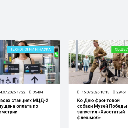
ТЕХНОЛОГИИ И НАУКА
ОБЩЕС
4.07.2026 17:22
35494
15.07.2026 18:15
29451
 всех станциях МЦД-2
Ко Дню фронтовой
пущена оплата по
собаки Музей Победы
ометрии
запустил «Хвостатый
флешмоб»