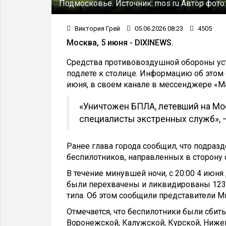
Подмосковье.
Источник:
mos ru
Автор фото
Виктория Грей
05.06.2026 08:23
4505
Москва, 5 июня - DIXINEWS.
Средства противовоздушной обороны уст
подлете к столице. Информацию об этом 
июня, в своем канале в мессенджере «М
«Уничтожен БПЛА, летевший на Мо
специалисты экстренных служб», 
Ранее глава города сообщил, что подраз
беспилотников, направленных в сторону 
В течение минувшей ночи, с 20:00 4 июн
были перехвачены и ликвидированы 123 
типа. Об этом сообщили представители М
Отмечается, что беспилотники были сбит
Воронежской, Калужской, Курской, Нижег