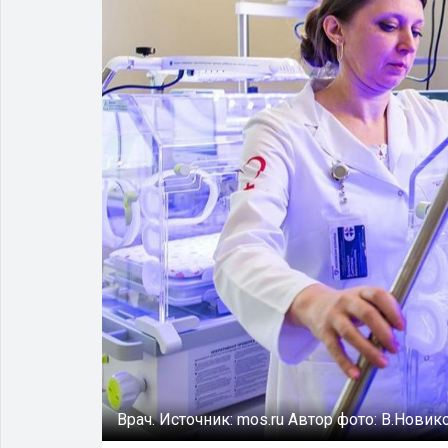
Врач.
Источник:
mos.ru
Автор фото:
В.Новик