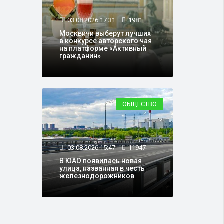
03.08.2026 17:31
1981
Москвичи выберут лучших
в конкурсе авторского чая
на платформе «Активный
гражданин»
ОБЩЕСТВО
03.08.2026 15:47
11947
В ЮАО появилась новая
улица, названная в честь
железнодорожников