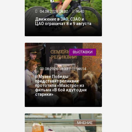
04.08.2026 08:22
9640
Движение в ЗАО, СЗАО и
ЦАО ограничат 8 и 9 августа
ВЫСТАВКИ
03.08.2026 18:33
14614
В Музее Победы
представят реликвии
прототипа «Маэстро» из
фильма «В бой идут одни
старики»
МНЕНИЕ