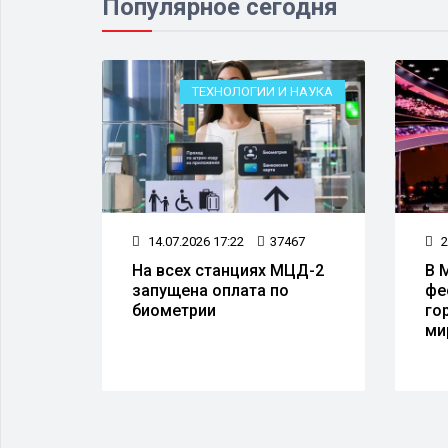
Популярное сегодня
ЕСТВО
ТЕХНОЛОГИИ И НАУКА
53
14.07.2026 17:22
37467
2
а
На всех станциях МЦД-2
В 
запущена оплата по
фе
 50
биометрии
го
тов
ми