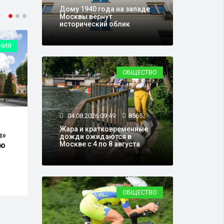
Дому 1940 года на западе
Москвы вернут
исторический облик
НИЯ
ОБЩЕСТВО
ОБЩЕСТВО
04.08.2026 09:49
8565
15.07.2026 18:15
31067
31.0
Жара и кратковременные
ы»
Ко Дню фронтовой
В Мо
дожди ожидаются в
Москве с 4 по 8 августа
ую
собаки Музей Победы
Меж
запустил «Хвостатый
тран
флешмоб»
прие
зару
ОБЩЕСТВО