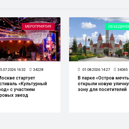
МЕРОПРИЯТИЯ
ОБЪЕДИНЕ
5.07.2026 16:32
34228
01.08.2026 14:27
34065
Москве стартует
В парке «Остров мечт
стиваль «Культурный
открыли новую уличн
род» с участием
зону для посетителей
ровых звезд