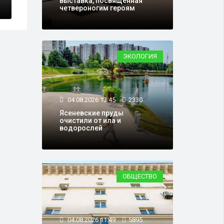
выставка, посвящённая
четвероногим героям
ЭКОЛОГИЯ
04.08.2026 13:45
2330
Ясеневские пруды
очистили от ила и
водорослей
ОБЩЕСТВО
04.08.2026 11:49
5895