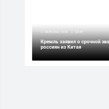
08.09.2022 16:52
12249
ным завоз
Кремль заявил о срочной эв
россиян из Китая