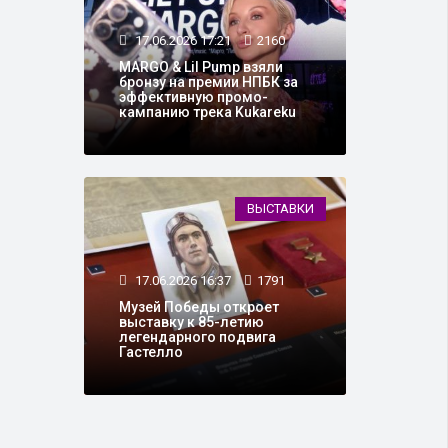
17.06.2026 17:21
2160
MARGO & Lil Pump взяли
бронзу на премии НПБК за
эффективную промо-
кампанию трека Kukareku
ВЫСТАВКИ
17.06.2026 16:37
1791
Музей Победы откроет
выставку к 85-летию
легендарного подвига
Гастелло