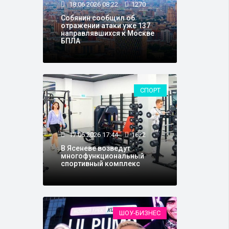
18.06.2026 08:22
1270
Собянин сообщил об
отражении атаки уже 137
направлявшихся к Москве
БПЛА
СПОРТ
17.06.2026 17:44
1622
В Ясеневе возведут
многофункциональный
спортивный комплекс
ШОУ-БИЗНЕС