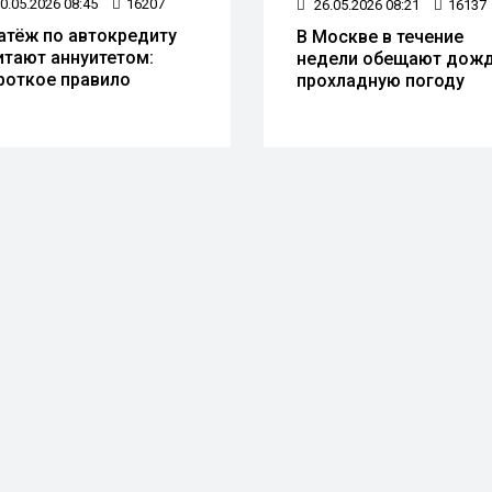
0.05.2026 08:45
16207
26.05.2026 08:21
16137
атёж по автокредиту
В Москве в течение
итают аннуитетом:
недели обещают дожд
роткое правило
прохладную погоду