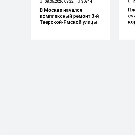
2
88
08.06.2026 08:22
30314
Пл
не
В Москве начался
сч
комплексный ремонт 3-й
ко
 пяти
Тверской-Ямской улицы