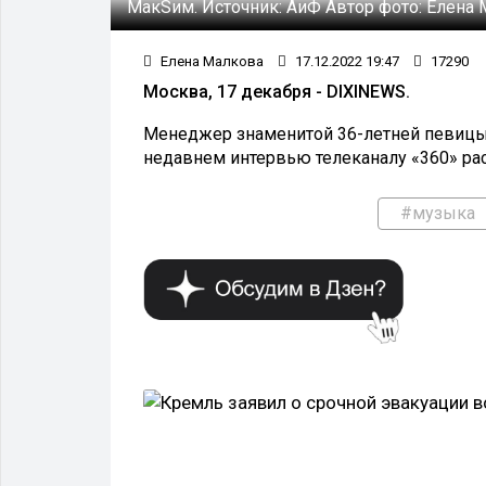
МакSим.
Источник:
АиФ
Автор фото:
Елена 
Елена Малкова
17.12.2022 19:47
17290
Москва, 17 декабря - DIXINEWS.
Менеджер знаменитой 36-летней певицы
недавнем интервью телеканалу «360» рас
#музыка
ОБЩЕСТВО