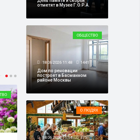
День памяти и скорби
отметят в Музее Г.О.Р.А.
ОБЩЕСТВО
18.06.2026 11:48
1441
Дом по реновации
построят в Басманном
районе Москвы
ТВО
СПОРТ
О ЛЮДЯХ
18.06.2026 11:14
375