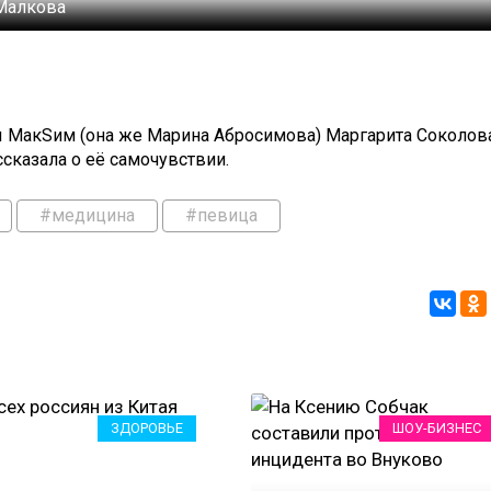
Малкова
 МакSим (она же Марина Абросимова) Маргарита Соколов
сказала о её самочувствии.
#медицина
#певица
ЗДОРОВЬЕ
ШОУ-БИЗНЕС