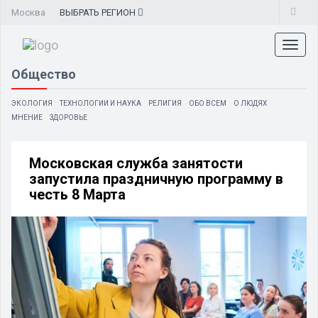
Москва
ВЫБРАТЬ
РЕГИОН
Toggl
naviga
Общество
ЭКОЛОГИЯ
ТЕХНОЛОГИИ И НАУКА
РЕЛИГИЯ
ОБО ВСЕМ
О ЛЮДЯХ
МНЕНИЕ
ЗДОРОВЬЕ
Московская служба занятости
запустила праздничную программу в
честь 8 Марта