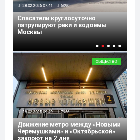
28.02.2025 07:41
6390
27
ми
Спасатели круглосуточно
На
»
патрулируют реки и водоемы
сх
Москвы
М
ОБЩЕСТВО
28.02.2025 09:49
7956
Движение метро между «Новыми
Черемушками» и «Октябрьской»
закроют на 2 дня