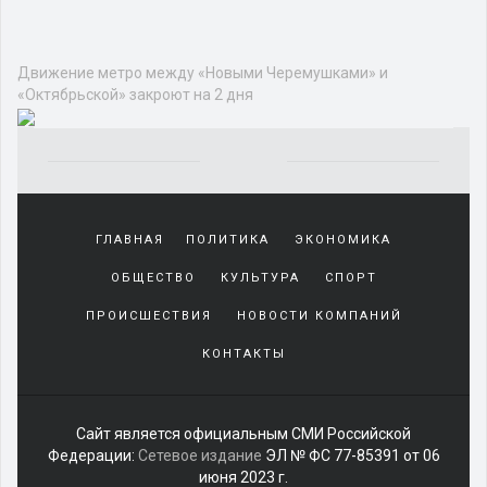
Движение метро между «Новыми Черемушками» и
«Октябрьской» закроют на 2 дня
Yakından
tanıdığı
ГЛАВНАЯ
ПОЛИТИКА
ЭКОНОМИКА
sürekli
beraber
ОБЩЕСТВО
КУЛЬТУРА
СПОРТ
zaman
geçirerek
ПРОИСШЕСТВИЯ
НОВОСТИ КОМПАНИЙ
günlerini
КОНТАКТЫ
harcadığı
porno
izle
kadar
Сайт является официальным СМИ Российской
yakın
Федерации:
Сетевое издание
ЭЛ № ФС 77-85391 от 06
olan
июня 2023 г.
arkadaşına