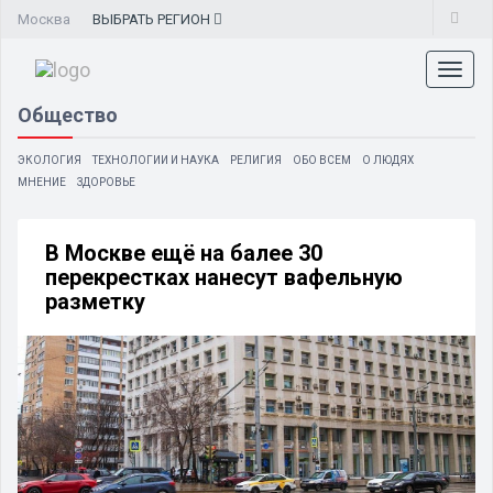
Москва
ВЫБРАТЬ
РЕГИОН
Toggl
naviga
Общество
ЭКОЛОГИЯ
ТЕХНОЛОГИИ И НАУКА
РЕЛИГИЯ
ОБО ВСЕМ
О ЛЮДЯХ
МНЕНИЕ
ЗДОРОВЬЕ
В Москве ещё на балее 30
перекрестках нанесут вафельную
разметку