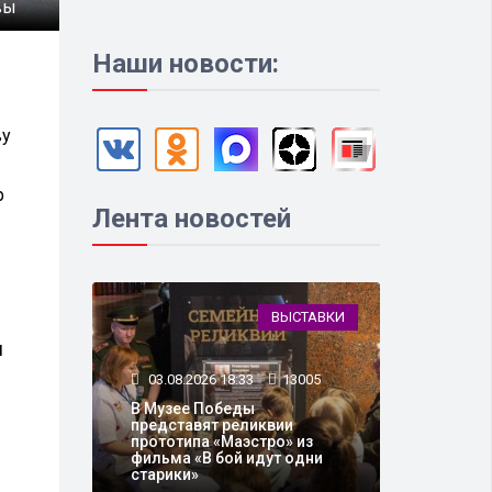
вы
Наши новости:
ву
р
Лента новостей
ВЫСТАВКИ
ы
03.08.2026 18:33
13005
В Музее Победы
представят реликвии
прототипа «Маэстро» из
фильма «В бой идут одни
старики»