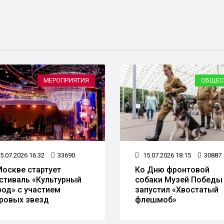
МЕРОПРИЯТИЯ
ОБЩЕС
5.07.2026 16:32
33690
15.07.2026 18:15
30887
Москве стартует
Ко Дню фронтовой
стиваль «Культурный
собаки Музей Победы
род» с участием
запустил «Хвостатый
ровых звезд
флешмоб»