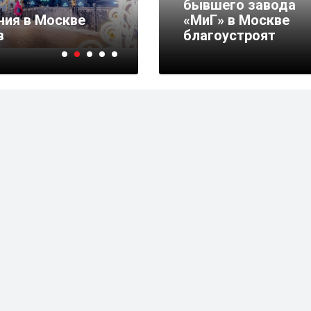
бывшего завода
ия в Москве
В ТиНАО завершили с
«МиГ» в Москве
в
газорегуляторного пу
благоустроят