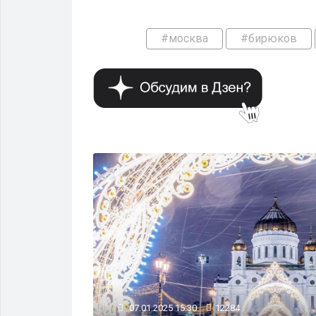
#москва
#бирюков
ЖКХ
07.01.2025 15:30
12284