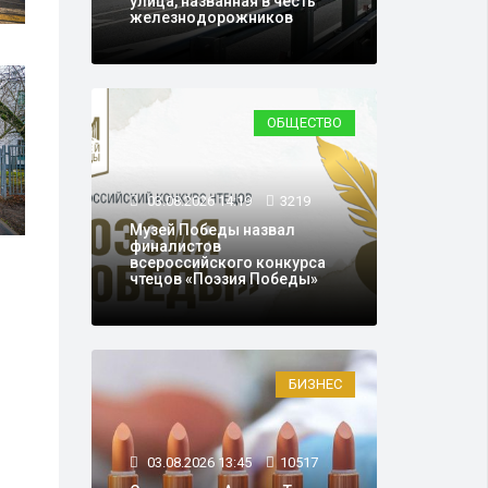
улица, названная в честь
железнодорожников
ОБЩЕСТВО
03.08.2026 14:19
3219
Музей Победы назвал
финалистов
всероссийского конкурса
чтецов «Поэзия Победы»
БИЗНЕС
03.08.2026 13:45
10517