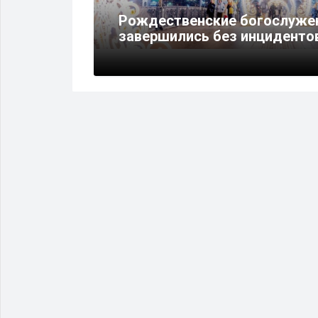
менили
Рождественские богослужен
в
завершились без инциденто