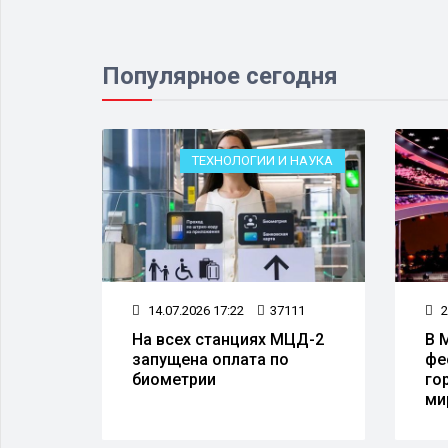
Популярное сегодня
ЕСТВО
ТЕХНОЛОГИИ И НАУКА
82
14.07.2026 17:22
37111
2
а
На всех станциях МЦД-2
В 
запущена оплата по
фе
 50
биометрии
го
тов
ми