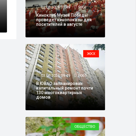
03.08.2026 11:49
9801
троительство нового
Москвичам рас
нкта
коммунальщик
Киноклуб Музея Победы
проведет кинопоказы для
посетителей в августе
ЖКХ
03.08.2026 09:49
6065
В ЮВАО запланирован
капитальный ремонт почти
130 многоквартирных
домов
ОБЩЕСТВО