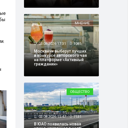
ные
обы
МНЕНИЕ
и.
03.08.2026 17:31
1081
Москвичи выберут лучших
в конкурсе авторского чая
на платформе «Активный
гражданин»
ч
ОБЩЕСТВО
03.08.2026 15:47
7131
В ЮАО появилась новая