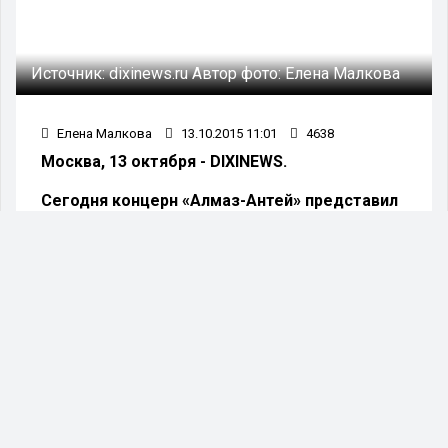
Источник:
dixinews.ru
Автор фото:
Елена Малкова
Елена Малкова
13.10.2015 11:01
4638
Москва, 13 октября - DIXINEWS.
Сегодня концерн «Алмаз-Антей» представил
результаты собственного расследования,
которые опровергают данные голландцев о
том, что «Боинг» под Донецком был сбит из
«Бука».
Как заявил генеральный директор концерна Ян
Новиков, выводы «Алмаз-Антея» полностью
опровергают доводы голландской стороны.
В частности, были проведены два
эксперимента, в результате которых