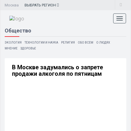
Москва
ВЫБРАТЬ
РЕГИОН
Toggl
naviga
Общество
ЭКОЛОГИЯ
ТЕХНОЛОГИИ И НАУКА
РЕЛИГИЯ
ОБО ВСЕМ
О ЛЮДЯХ
МНЕНИЕ
ЗДОРОВЬЕ
В Москве задумались о запрете
продажи алкоголя по пятницам