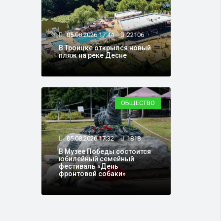
05.08.2026 17:44
22106
В Троицке открылся новый
пляж на реке Десне
ОБЩЕСТВО
05.08.2026 17:32
1818
В Музее Победы состоится
юбилейный семейный
фестиваль «День
фронтовой собаки»