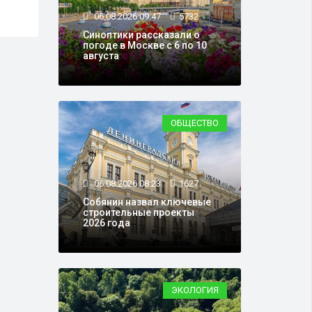
зарубежных гостей
06.08.2026 09:47
5732
Синоптики рассказали о
погоде в Москве с 6 по 10
августа
ОБЩЕСТВО
06.08.2026 08:23
1627
Собянин назвал ключевые
строительные проекты
2026 года
ЭКОЛОГИЯ