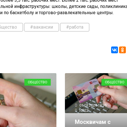
олее 3,5 тыс. рабочих мест. Более 2 тыс. рабочих мест
льной инфраструктуры: школы, детские сады, поликлиника
и по баскетболу и торгово-развлекательные центры.
бщество
#вакансии
#работа
ОБЩЕСТВО
ОБЩЕСТВО
01.03.2024 13:36
10322
Москвичам с