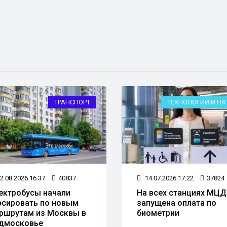
ТРАНСПОРТ
ТЕХНОЛОГИИ И НА
2.08.2026 16:37
40837
14.07.2026 17:22
37824
ектробусы начали
На всех станциях МЦД
рсировать по новым
запущена оплата по
ршрутам из Москвы в
биометрии
дмосковье