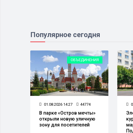
Популярное сегодня
ЕСТВО
ОБЪЕДИНЕНИЯ
05
01.08.2026 14:27
44774
0
а
В парке «Остров мечты»
Эл
открыли новую уличную
ку
 50
зону для посетителей
ма
тов
По