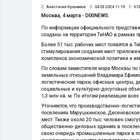
Анастасия Кузьмина
04.03.2024 11:19
61
Москва, 4 марта - DIXINEWS.
По информации официального представит
созданы на территории ТиНАО в рамках 
Более 51 тыс. рабочих мест появятся в 
стимулирования создания мест приложен
комплекса экономической политики и и
По словам заместителя мэра Москвы по
земельных отношений Владимира Ефимов
логистические парки, офисные центры, д
социальные и культурно-досуговые объек
1,3 млн кв. м. По итогам реализации все
Уточняется, что производственно-логист
поселениях Марушкинское, Десеновское 
мест. Также около 20 тыс. человек смог
общественно-деловых зданиях в поселен
свою очередь промышленные парки в пос