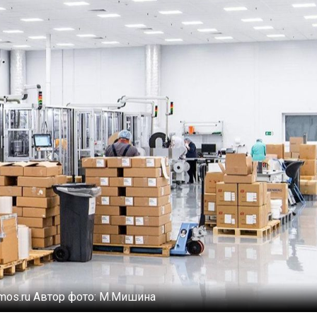
mos.ru
Автор фото:
М.Мишина