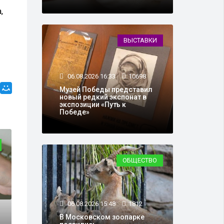
,
ВЫСТАВКИ
06.08.2026 16:33
10698
Музей Победы представил
новый редкий экспонат в
экспозиции «Путь к
Победе»
ОБЩЕСТВО
ОБЩЕСТВО
06.08.2026 15:48
1812
В Московском зоопарке