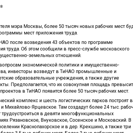
38
еля мэра Москвы, более 50 тысяч новых рабочих мест бу
программы мест приложения труда.
ТиНАО после возведения 43 объектов по программе
ия труда. Об этом сообщили в пресс-службе московского
мущественно-земельных отношений.
 вопросам экономической политики и имущественно-
а, и
нвесторы возведут в ТиНАО промышленные и
етские образовательные учреждения, а также другие
ты. Предполагается, что их совокупная площадь превыси
х проектов в ТиНАО появится более 50 тысяч рабочих мест.
ический комплекс и шесть логистических парков построят в
и Михайлово-Ярцевское. Там создадут более 24 тыс. рабо
ут трудоустроиться в девяти многофункциональных
иях Рязановское, Внуковское, Сосенское и Московский. В
елении Краснопахорское и в дер. Крекшино, а также три