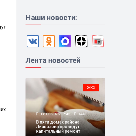
Наши новости:
дут
Лента новостей
т
ЖКХ
чих
06.08.2026 17:45
1443
В пяти домах района
Лианозова проведут
капитальный ремонт