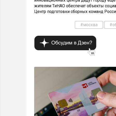
инновационных центра дадут городу еще б
жителям ТиНАО обеспечат объекты социа
Центр подготовки сборных команд Росси
#москва
#о
ЗДОРОВЬЕ