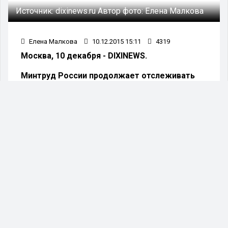
Источник:
dixinews.ru
Автор фото:
Елена Малкова
Елена Малкова
10.12.2015 15:11
4319
Москва, 10 декабря - DIXINEWS.
Минтруд России продолжает отслеживать
демографические данные по Российской
Федерации.
«В целом за 10 месяцев этого года, с января по
октябрь естественный прирост населения
составил 21,1 тысячи человек», – заявил
Министр труда и социальной защиты РФ
Максим Топилин.
«В октябре 2015 года естественный прирост
составил 14,3 тысячи человек, что больше
прироста населения в октябре 2014 года на 4,4
тысячи человек», – отметил Министр.