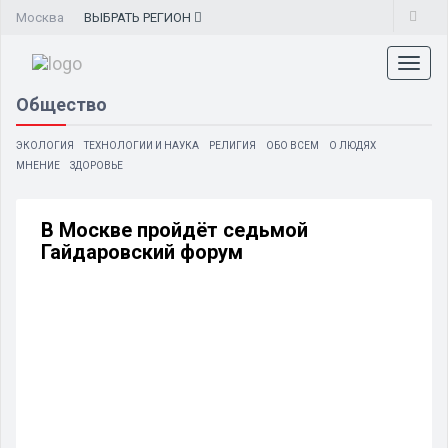
Москва
ВЫБРАТЬ
РЕГИОН
Toggl
naviga
Общество
ЭКОЛОГИЯ
ТЕХНОЛОГИИ И НАУКА
РЕЛИГИЯ
ОБО ВСЕМ
О ЛЮДЯХ
МНЕНИЕ
ЗДОРОВЬЕ
В Москве пройдёт седьмой
Гайдаровский форум