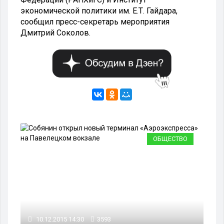
экономической политики им. Е.Т. Гайдара,
сообщил пресс-секретарь мероприятия
Дмитрий Соколов.
ВО
ОБЩЕСТВО
10.12.2015 14:30
3593
10