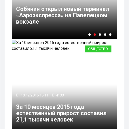
Собянин открыл новый терминал
В 
л
«Аэроэкспресса» на Павелецком
«К
вокзале
ра
ОБЩЕСТВО
10.12.2015 15:11
4133
За 10 месяцев 2015 года
естественный прирост составил
21,1 тысячи человек