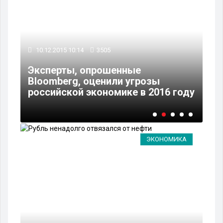
10.12.2015 10:14
3505
10
Эксперты, опрошенные
Ро
Bloomberg, оценили угрозы
по
российской экономике в 2016 году
вн
ЭКОНОМИКА