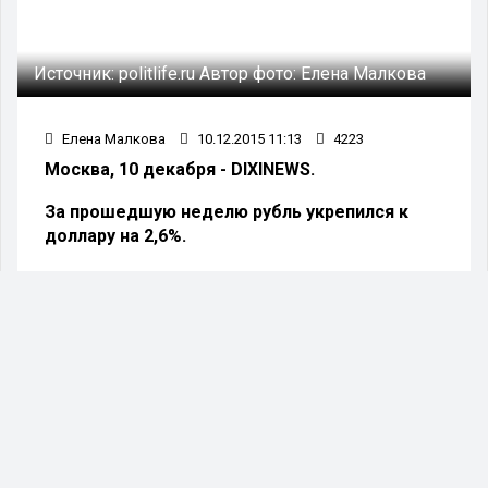
Источник:
politlife.ru
Автор фото:
Елена Малкова
Елена Малкова
10.12.2015 11:13
4223
Москва, 10 декабря - DIXINEWS.
За прошедшую неделю рубль укрепился к
доллару на 2,6%.
При этом цены на нефть за тот же период
изменились в пределах сотых процента – в
пятницу 20 ноября
Brent торгуется на уровне цен понедельника. На
фоне увеличения дисконта цен российской
нефти Urals к маркерной Brent, о чем сообщили
российские нефтяники, динамика курса рубля
выглядит нестандартно. Обычно курс