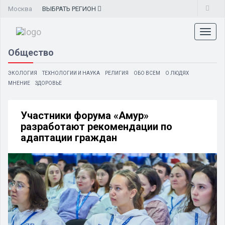
Москва
ВЫБРАТЬ
РЕГИОН
Toggl
naviga
Общество
ЭКОЛОГИЯ
ТЕХНОЛОГИИ И НАУКА
РЕЛИГИЯ
ОБО ВСЕМ
О ЛЮДЯХ
МНЕНИЕ
ЗДОРОВЬЕ
Участники форума «Амур»
разработают рекомендации по
адаптации граждан