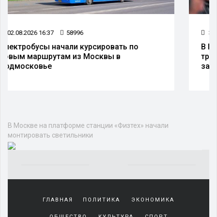
31.07.2026 15:51
47951
В Москву на V Международный
транспортный саммит приедут более 200
зарубежных гостей
В Москве на платформе станции «Физтех» начали
монтировать светильники
Yakından
tanıdığı
ГЛАВНАЯ
ПОЛИТИКА
ЭКОНОМИКА
sürekli
beraber
ОБЩЕСТВО
КУЛЬТУРА
СПОРТ