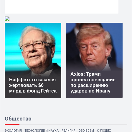
Axios: Трамп
Баффетт отказался
провёл совещание
жертвовать $6
по расширению
млрд в фонд Гейтса
ударов по Ирану
Общество
ЭКОЛОГИЯ
ТЕХНОЛОГИИ И НАУКА
РЕЛИГИЯ
ОБО ВСЕМ
О ЛЮДЯХ