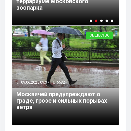
террариуме Московского
В 
зоопарка
бе
ОБЩЕСТВО
09.06.2025 09:37
6532
Москвичей предупреждают о
граде, грозе и сильных порывах
ветра