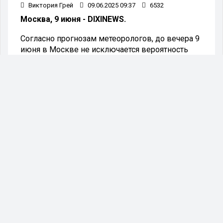
Виктория Грей
09.06.2025 09:37
6532
Москва, 9 июня - DIXINEWS.
Согласно прогнозам метеорологов, до вечера 9
июня в Москве не исключается вероятность
кратковременных дождей. В отдельных
районах возможны интенсивные ливни и
грозы.
В отдельных областях возможны осадки в виде
града. При грозе сила порывистого ветра
может достигать 17 метров в секунду.
Жителей города призывают соблюдать
осторожность на улице, избегать укрытия под
деревьями и не находиться поблизости от
рекламных щитов и неустойчивых конструкций.
Водителям рекомендуется внимательно
следить за дорожной обстановкой, избегать
резких маневров, таких как обгоны,
перестроения и опережения, а также парковать