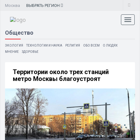
Москва
ВЫБРАТЬ
РЕГИОН
Toggl
naviga
Общество
ЭКОЛОГИЯ
ТЕХНОЛОГИИ И НАУКА
РЕЛИГИЯ
ОБО ВСЕМ
О ЛЮДЯХ
МНЕНИЕ
ЗДОРОВЬЕ
Территории около трех станций
метро Москвы благоустроят