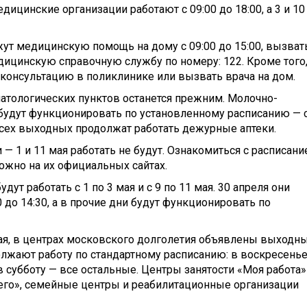
дицинские организации работают с 09:00 до 18:00, а 3 и 10
ажут медицинскую помощь на дому с 09:00 до 15:00, вызват
ицинскую справочную службу по номеру: 122. Кроме того,
ь консультацию в поликлинике или вызвать врача на дом.
атологических пунктов останется прежним. Молочно-
будут функционировать по установленному расписанию — 
 всех выходных продолжат работать дежурные аптеки.
 1 и 11 мая работать не будут. Ознакомиться с расписан
ожно на их официальных сайтах.
т работать с 1 по 3 мая и с 9 по 11 мая. 30 апреля они
30 до 14:30, а в прочие дни будут функционировать по
 мая, в центрах московского долголетия объявлены выходн
лжают работу по стандартному расписанию: в воскресень
 субботу — все остальные. Центры занятости «Моя работа»
его», семейные центры и реабилитационные организации