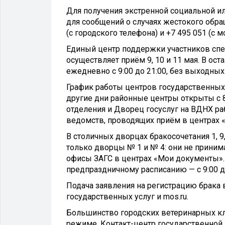
Для получения экстренной социальной и
для сообщений о случаях жестокого обра
(с городского телефона) и +7 495 051 (с м
Единый центр поддержки участников спе
осуществляет приём 9, 10 и 11 мая. В ос
ежедневно с 9:00 до 21:00, без выходных
График работы центров государственных 
другие дни районные центры открыты с 8
отделения и Дворец госуслуг на ВДНХ раб
ведомств, проводящих приём в центрах 
В столичных дворцах бракосочетания 1, 
только дворцы № 1 и № 4: они не приним
офисы ЗАГС в центрах «Мои документы». 
предпраздничному расписанию — с 9:00 до
Подача заявления на регистрацию брака 
государственных услуг и mos.ru.
Большинство городских ветеринарных к
режиме. Контакт-центр государственной 