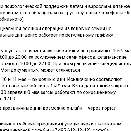
ли психологической поддержки детям и взрослым, а также
щения, можно обращаться на круглосуточные телефоны: 05
обильного).
циальной военной операции и членов их семей не
тальные дни центр работает по регулярному графику —
.
услуг также изменился: заявителей не принимают 1 и 9 мая
:00 до 20:00, за исключением семи офисов; флагманские
отают с 10:00 до 22:00. При этом расписание специалистов
«Мои документы», может отличаться.
9, 10 и 11 мая — выходные дни. Исключение составляют
ают посетителей лишь 1 и 9 мая. В эти даты также закрыты
30 апреля и 8 мая загсы работают по сокращённому
 17:00.
в праздничные дни возможна онлайн — через портал
линик в майские праздники функционируют в штатном
ветеринарной службы (+7 495 612-12-12), служба