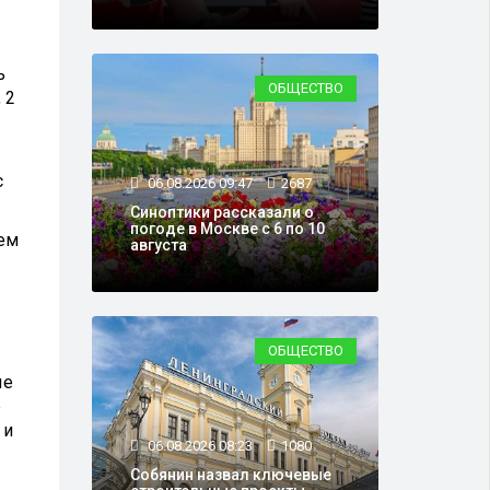
ь
ОБЩЕСТВО
 2
с
06.08.2026 09:47
2687
Синоптики рассказали о
погоде в Москве с 6 по 10
ием
августа
ОБЩЕСТВО
ые
е
 и
06.08.2026 08:23
1080
Собянин назвал ключевые