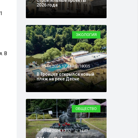
строительные проекты
2026 года
1
ЭКОЛОГИЯ
. В
05.08.2026 17:44
18005
В Троицке открылся новый
пляж на реке Десне
ОБЩЕСТВО
05.08.2026 17:32
1447