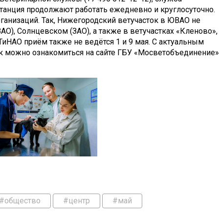
танция продолжают работать ежедневно и круглосуточно.
анизаций. Так, Нижегородский ветучасток в ЮВАО не
ВАО), Солнцевском (ЗАО), а также в ветучастках «Кленово»,
ТиНАО приём также не ведётся 1 и 9 мая. С актуальным
к можно ознакомиться на сайте ГБУ «Мосветобъединение»
#общество
#центр
#май