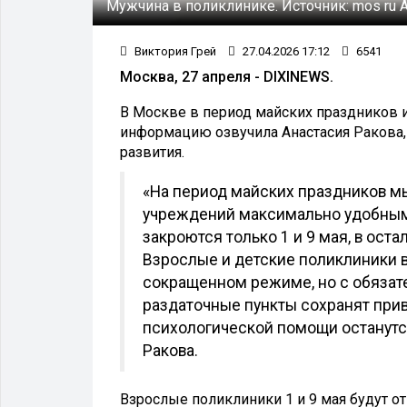
Мужчина в поликлинике.
Источник:
mos ru
Виктория Грей
27.04.2026 17:12
6541
Москва, 27 апреля - DIXINEWS.
В Москве в период майских праздников 
информацию озвучила Анастасия Ракова,
развития.
«На период майских праздников м
учреждений максимально удобным 
закроются только 1 и 9 мая, в ос
Взрослые и детские поликлиники в
сокращенном режиме, но с обязат
раздаточные пункты сохранят при
психологической помощи останутся
Ракова.
Взрослые поликлиники 1 и 9 мая будут от