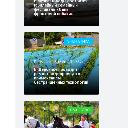
В Музее Победы состоится
юбилейный семейный
фестиваль «День
фронтовой собаки»
.
ЭНЕРГЕТИКА
05.08.2026 15:50
16571
В Щербинке проводят
ремонт водопровода с
применением
бестраншейных технологий
ОБЩЕСТВО