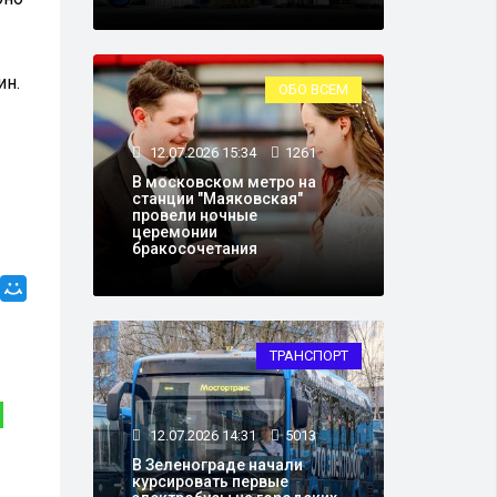
ин.
ОБО ВСЕМ
12.07.2026 15:34
1261
В московском метро на
станции "Маяковская"
провели ночные
церемонии
бракосочетания
ТРАНСПОРТ
ЭКОНОМИКА
12.07.2026 14:31
5013
В Зеленограде начали
курсировать первые