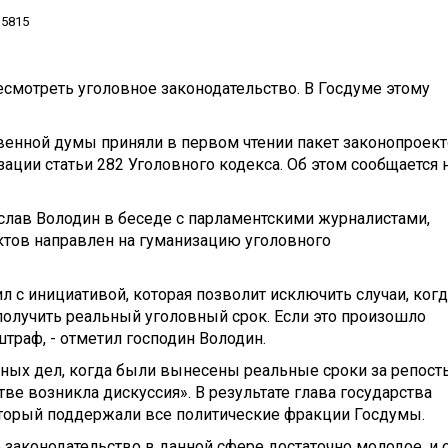
5815
есмотреть уголовное законодательство. В Госдуме этому
ственной думы приняли в первом чтении пакет законопроек
ации статьи 282 Уголовного кодекса. Об этом сообщается 
слав Володин в беседе с парламентскими журналистами,
ктов направлен на гуманизацию уголовного
 с инициативой, которая позволит исключить случаи, когд
получить реальный уголовный срок. Если это произошло
штраф, - отметил господин Володин.
вных дел, когда были вынесены реальные сроки за репост
ве возникла дискуссия». В результате глава государства
торый поддержали все политические фракции Госдумы.
 законодательство в данной сфере достаточно молодое, и 