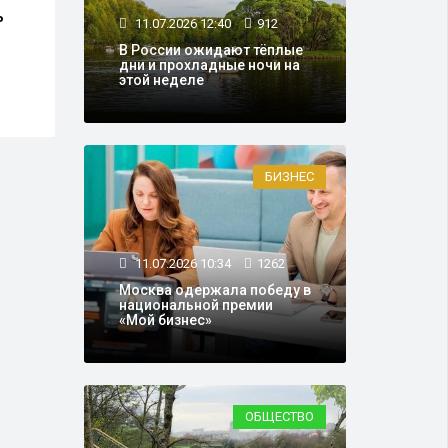
ь
Еще три московские
В Та
11.07.2026 12:40
912
школьницы сдали ЕГЭ на
Моск
В России ожидают тёплые
максимальные 400
ремо
дни и прохладные ночи на
баллов
этой неделе
БИЗНЕС
11.07.2026 10:34
1262
Москва одержала победу в
национальной премии
«Мой бизнес»
ОБЩЕСТВО