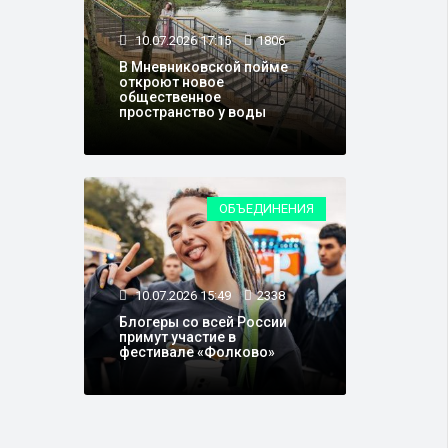
10.07.2026 17:15
1806
В Мневниковской пойме
откроют новое
общественное
пространство у воды
ОБЪЕДИНЕНИЯ
10.07.2026 15:49
2338
Блогеры со всей России
примут участие в
фестивале «Фолково»