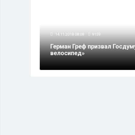
14.11.2018 08:08
9159
Герман Греф призвал Госдум
ятых
велосипед»