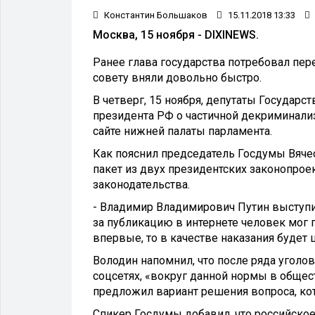
Константин Большаков
15.11.2018 13:33
Москва, 15 ноября - DIXINEWS.
Ранее глава государства потребовал пер
совету вняли довольно быстро.
В четверг, 15 ноября, депутаты Государ
президента РФ о частичной декриминализ
сайте нижней палаты парламента.
Как пояснил председатель Госдумы Вяче
пакет из двух президентских законопрое
законодательства.
- Владимир Владимирович Путин выступил
за публикацию в интернете человек мог 
впервые, то в качестве наказания будет 
Володин напомнил, что после ряда уголо
соцсетях, «вокруг данной нормы в общест
предложил вариант решения вопроса, ко
Спикер Госдумы добавил, что российское