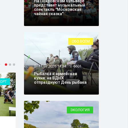
На Покровском бульваре
представят музыкальный
спектакль "Московская
чайная сказка"
ОБО ВСЕМ
11.07.2026 14:34
6601
Рыбалка и армейская
кухня: на ВДНХ
ОРТ
О ЛЮДЯХ
отпразднуют День рыбака
ЭКОЛОГИЯ
30.06.2026 15:49
20766
01.0