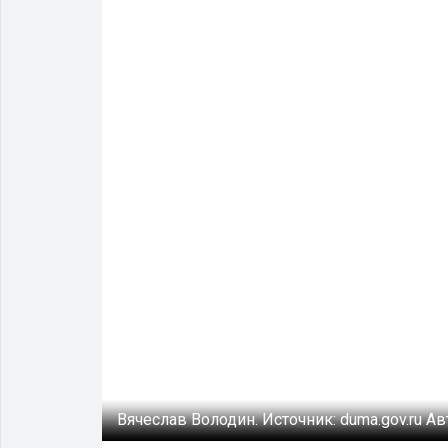
Вячеслав Володин.
Источник:
duma.gov.ru
Ав