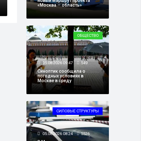
новый маршрут проекта
«Москва — область»
ОБЩЕСТВО
05.08.2026 09:47
549
Синоптик сообщила о
погодных условиях в
Москве в среду
СИЛОВЫЕ СТРУКТУРЫ
05.08.2026 08:24
5526