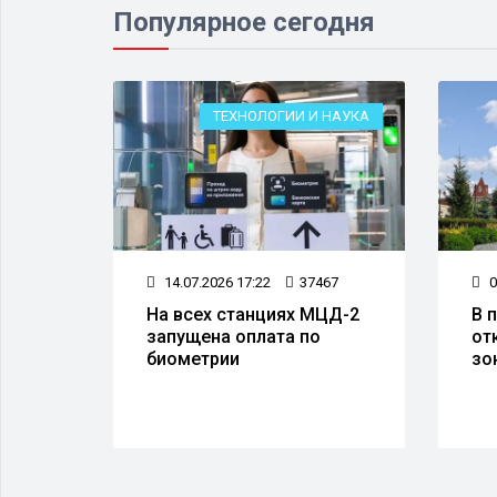
Популярное сегодня
ЕСТВО
ТЕХНОЛОГИИ И НАУКА
69
14.07.2026 17:22
37467
0
а
На всех станциях МЦД-2
В 
запущена оплата по
от
 50
биометрии
зо
тов