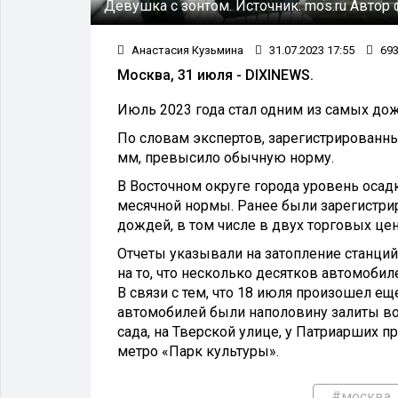
Девушка с зонтом.
Источник:
mos.ru
Автор 
Анастасия Кузьмина
31.07.2023 17:55
69
Москва, 31 июля - DIXINEWS.
Июль 2023 года стал одним из самых дож
По словам экспертов, зарегистрированный
мм, превысило обычную норму.
В Восточном округе города уровень осадк
месячной нормы. Ранее были зарегистри
дождей, в том числе в двух торговых це
Отчеты указывали на затопление станций
на то, что несколько десятков автомоб
В связи с тем, что 18 июля произошел е
автомобилей были наполовину залиты во
сада, на Тверской улице, у Патриарших пр
метро «Парк культуры».
#москва