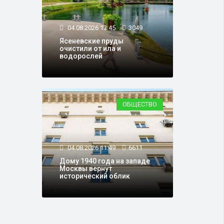
04.08.2026 13:45
3049
Ясеневские пруды
очистили от ила и
водорослей
ОБЩЕСТВО
04.08.2026 11:49
6611
Дому 1940 года на западе
Москвы вернут
исторический облик