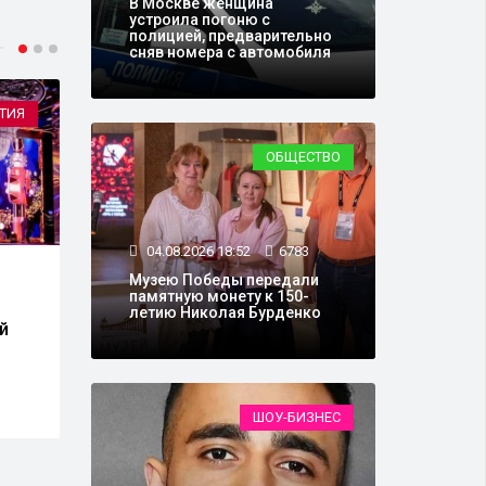
В Москве женщина
устроила погоню с
полицией, предварительно
сняв номера с автомобиля
ТИЯ
ОБЩЕСТВО
ОБЩЕСТВО
04.08.2026 18:52
6783
15.07.2026 18:15
31422
02.0
Музею Победы передали
памятную монету к 150-
Ко Дню фронтовой
Элек
летию Николая Бурденко
й
собаки Музей Победы
курс
запустил «Хвостатый
марш
флешмоб»
Подм
ШОУ-БИЗНЕС