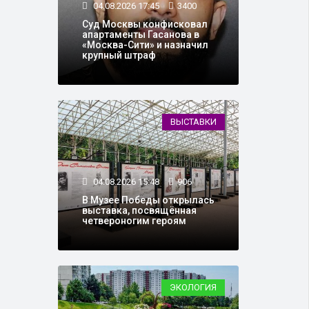
04.08.2026 17:45
3400
Суд Москвы конфисковал
апартаменты Гасанова в
«Москва-Сити» и назначил
крупный штраф
ВЫСТАВКИ
04.08.2026 15:48
906
В Музее Победы открылась
выставка, посвящённая
четвероногим героям
ЭКОЛОГИЯ