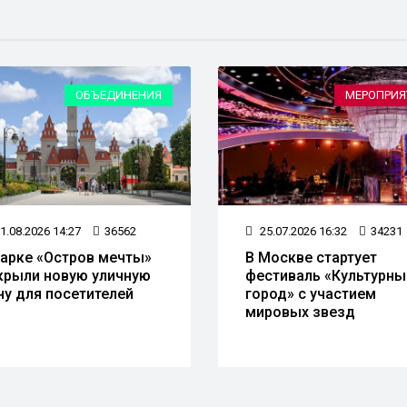
ОБЪЕДИНЕНИЯ
МЕРОПРИЯ
1.08.2026 14:27
36562
25.07.2026 16:32
34231
парке «Остров мечты»
В Москве стартует
крыли новую уличную
фестиваль «Культурны
ну для посетителей
город» с участием
мировых звезд