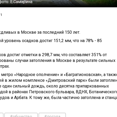
фото:
Е.Самарина
31
дливых в Москве за последний 150 лет.
 уровень осадков достиг 151,2 мм, что на 78% - 85
ов достиг отметки в 298,7 мм, что составляет 351% от
рованы случаи затопления в Москве в результате сильных
нтрах.
 метро «Народное ополчение» и «Багратионовская», а такж
илей в жилом комплексе «Дмитровский парк» были затопле
ще один сильный дождь, около десятка припаркованных
дой в районах Петровского бульвара, ВДНХ, Ботаническог
удов и Арбата. К тому же, была частично затоплена и станц
#общество
#погода