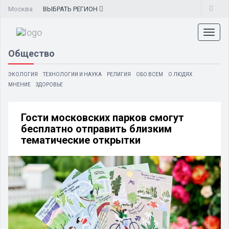
Москва
ВЫБРАТЬ
РЕГИОН
Toggl
naviga
Общество
ЭКОЛОГИЯ
ТЕХНОЛОГИИ И НАУКА
РЕЛИГИЯ
ОБО ВСЕМ
О ЛЮДЯХ
МНЕНИЕ
ЗДОРОВЬЕ
Гости московских парков смогут
бесплатно отправить близким
тематические открытки