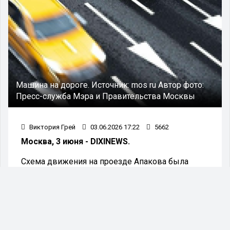
Машина на дороге.
Источник:
mos ru
Автор фото:
Пресс-служба Мэра и Правительства Москвы
Виктория Грей
03.06.2026 17:22
5662
Москва, 3 июня - DIXINEWS.
Схема движения на проезде Апакова была
скорректирована в рамках проведения работ по
переразметке, инициированных Центром
организации дорожного движения (ЦОДД).
На Калужской площади напротив дома 1,
корпуса 3 появилось новое транспортное