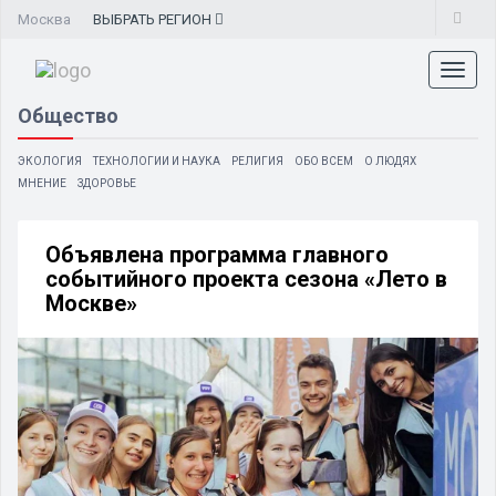
Москва
ВЫБРАТЬ
РЕГИОН
Toggl
naviga
Общество
ЭКОЛОГИЯ
ТЕХНОЛОГИИ И НАУКА
РЕЛИГИЯ
ОБО ВСЕМ
О ЛЮДЯХ
МНЕНИЕ
ЗДОРОВЬЕ
Объявлена программа главного
событийного проекта сезона «Лето в
Москве»