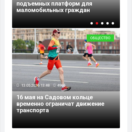
подъемных платформ для
но
маломобильных граждан
«Н
ОБЩЕСТВО
13.05.2026 13:48
4965
16 мая на Садовом кольце
временно ограничат движение
транспорта