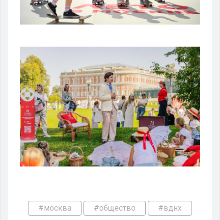
#москва
#общество
#вднх