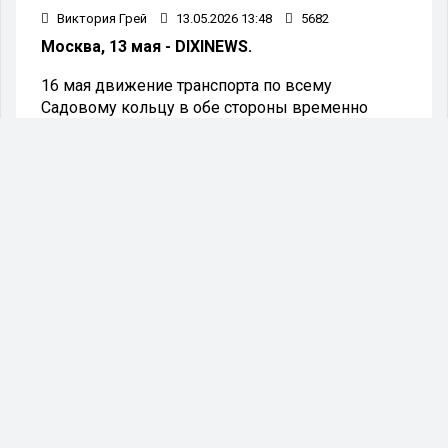
Виктория Грей
13.05.2026 13:48
5682
Москва, 13 мая - DIXINEWS.
16 мая движение транспорта по всему
Садовому кольцу в обе стороны временно
приостановят. Мэрия пояснила, что ограничение
связано с организацией легкоатлетической
эстафеты.
С 4:00 до 12:00 движение транспорта будет
закрыто на Зубовском бульваре — участке от
Крымской эстакады до Зубовской улицы. В
этот же период, с 4:00 до 12:30, ограничат
проезд по улице Крымский Вал от
Октябрьского тоннеля до Крымского моста.
Дополнительно с 6:00 до 12:00 вводятся
ограничения на Крымском мосту: транспорт не
сможет проехать от улицы Крымский Вал до
Крымской эстакады.
С 6:30 начнут действовать основные