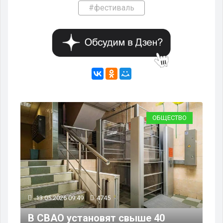
#фестиваль
ВО
ОБЩЕСТВО
13.05.2026 09:49
4745
13
В СВАО установят свыше 40
Со