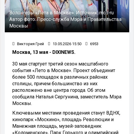
Волонтеры «Лета в Москве».
Источник:
mos ru
Автор фото:
Пресс-служба Мэра и Правительства
Москвы
Виктория Грей
13.05.2026 15:50
6953
Москва, 13 мая - DIXINEWS.
30 мая стартует третий сезон масштабного
события «Лето в Москве». Проект объединит
более 500 площадок в различных районах
столицы, причем большинство из них
расположено вне центра города. Об этом
сообщила Наталья Сергунина, заместитель Мэра
Москвы.
Ключевыми местами проведения станут ВДНХ,
кинопарк «Москино», площадь Революции и
Манежная площадь, музей-заповедник
«Коломенское», Парк Горького и олимпийский