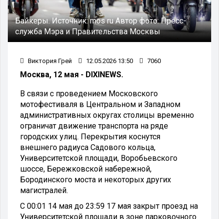
Байкеры.
Источник:
mos ru
Автор фото:
Пресс-
служба Мэра и Правительства Москвы
Виктория Грей
12.05.2026 13:50
7060
Москва, 12 мая - DIXINEWS.
В связи с проведением Московского
мотофестиваля в Центральном и Западном
административных округах столицы временно
ограничат движение транспорта на ряде
городских улиц. Перекрытия коснутся
внешнего радиуса Садового кольца,
Университетской площади, Воробьевского
шоссе, Бережковской набережной,
Бородинского моста и некоторых других
магистралей.
С 00:01 14 мая до 23:59 17 мая закрыт проезд на
Университетской площади в зоне парковочного