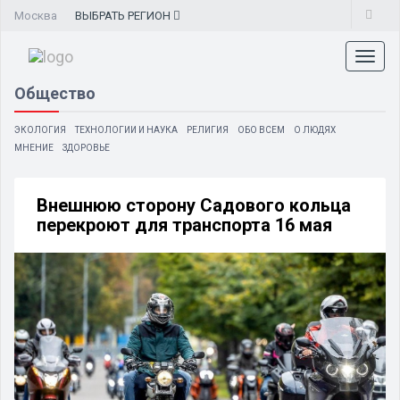
Москва
ВЫБРАТЬ
РЕГИОН
Toggl
naviga
Общество
ЭКОЛОГИЯ
ТЕХНОЛОГИИ И НАУКА
РЕЛИГИЯ
ОБО ВСЕМ
О ЛЮДЯХ
МНЕНИЕ
ЗДОРОВЬЕ
Внешнюю сторону Садового кольца
перекроют для транспорта 16 мая