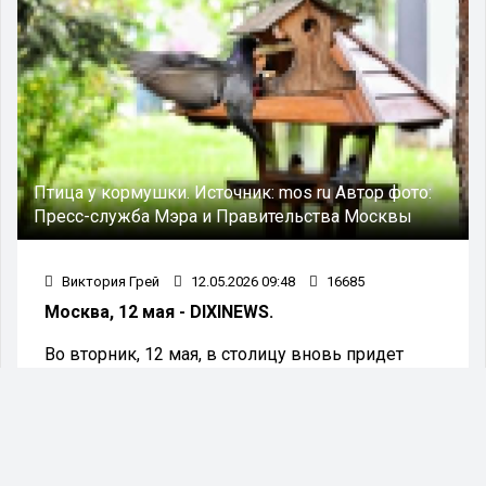
Птица у кормушки.
Источник:
mos ru
Автор фото:
Пресс-служба Мэра и Правительства Москвы
Виктория Грей
12.05.2026 09:48
16685
Москва, 12 мая - DIXINEWS.
Во вторник, 12 мая, в столицу вновь придет
теплая погода.
В дневное время температура воздуха
повысится до 18 градусов, в отдельных районах
пройдут кратковременные дожди. Синоптики
предупреждают: осадки сохранятся в течение