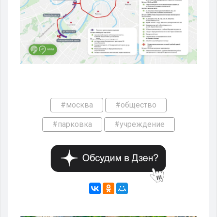
#москва
#общество
#парковка
#учреждение