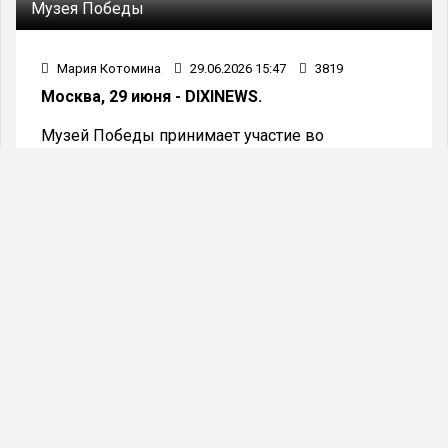
Музея Победы
Мария Котомина
29.06.2026 15:47
3819
Москва, 29 июня - DIXINEWS.
Музей Победы принимает участие во
всероссийской инициативе «Веди родителей в
музей, театр, концертный зал». С 1 июля
родители обладателей «Пушкинской карты»
получат возможность посетить музей на
Поклонной горе и его филиалы — Музей Г.О.Р.А.,
Красногорский и Ржевский филиалы, а также
Музей Г.К. Жукова — по сниженной цене.
"Родители совместно с детьми смогут
ознакомиться с музейными
экспозициями или посетить одну
экскурсионную программу по
сниженной цене. Для получения