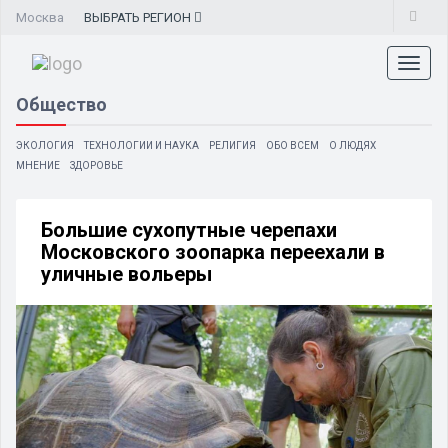
Москва
ВЫБРАТЬ
РЕГИОН
Toggl
naviga
Общество
ЭКОЛОГИЯ
ТЕХНОЛОГИИ И НАУКА
РЕЛИГИЯ
ОБО ВСЕМ
О ЛЮДЯХ
МНЕНИЕ
ЗДОРОВЬЕ
Большие сухопутные черепахи
Московского зоопарка переехали в
уличные вольеры