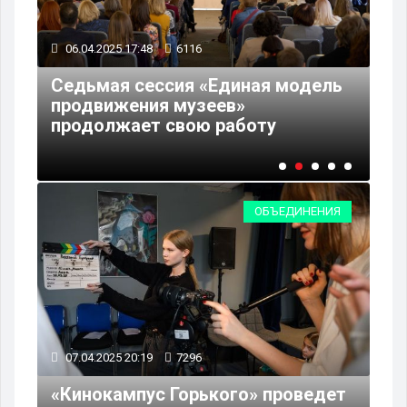
06.04.2025 17:48
6116
04
ет
Седьмая сессия «Единая модель
Му
продвижения музеев»
бе
продолжает свою работу
ко
ОБЪЕДИНЕНИЯ
07.04.2025 20:19
7296
«Кинокампус Горького» проведет