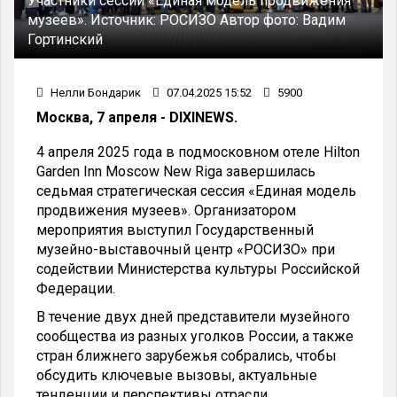
Участники сессии «Единая модель продвижения
музеев».
Источник:
РОСИЗО
Автор фото:
Вадим
Гортинский
Нелли Бондарик
07.04.2025 15:52
5900
Москва, 7 апреля - DIXINEWS.
4 апреля 2025 года в подмосковном отеле Hilton
Garden Inn Moscow New Riga завершилась
седьмая стратегическая сессия «Единая модель
продвижения музеев». Организатором
мероприятия выступил Государственный
музейно-выставочный центр «РОСИЗО» при
содействии Министерства культуры Российской
Федерации.
В течение двух дней представители музейного
сообщества из разных уголков России, а также
стран ближнего зарубежья собрались, чтобы
обсудить ключевые вызовы, актуальные
тенденции и перспективы отрасли.