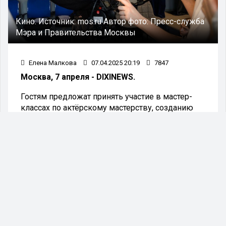
Кино.
Источник:
mos.ru
Автор фото:
Пресс-служба
Мэра и Правительства Москвы
Елена Малкова
07.04.2025 20:19
7847
Москва, 7 апреля - DIXINEWS.
Гостям предложат принять участие в мастер-
классах по актёрскому мастерству, созданию
комиксов, озвучке анимационных фильмов,
основам фильммейкинга и ряду других
творческих направлений.
Кинокампус на базе Киностудии имени
Горького приглашает жителей столицы принять
участие в Днях открытых дверей, которые
пройдут 11, 13, 18, 25 и 27 апреля. В рамках
мероприятия запланировано 28 тематических
мастер-классов для детей, а также семь
творческих встреч, адресованных родителям.