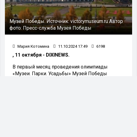
Музей Победы.
Источник:
victorymuseum.ru
Автор
фото:
Пресс-служба Музея Победы
Мария Котомина
11.10.2024 17:49
6198
, 11 октября - DIXINEWS.
В первый месяц проведения олимпиады
«Музеи. Парки. Усадьбы» Музей Победы
оказался среди пяти наиболее посещаемых
музеев Москвы и Подмосковья среди
школьников. Об этом сообщили организаторы
мероприятия, опубликовав соответствующий
рейтинг.
Музей Победы, по традиции сентября, вновь
стал участником олимпиады «Музеи. Парки.
Усадьбы». Представители музея сообщили:
«Каждый год мы предлагаем школьникам