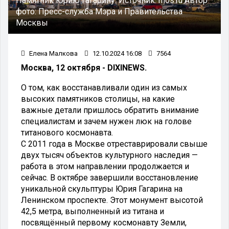
Памятник Юрию Гагарину.
Источник:
mos.ru
Автор
фото:
Пресс-служба Мэра и Правительства
Москвы
Елена Малкова
12.10.2024 16:08
7564
Москва, 12 октября - DIXINEWS.
О том, как восстанавливали один из самых
высоких памятников столицы, на какие
важные детали пришлось обратить внимание
специалистам и зачем нужен люк на голове
титанового космонавта.
С 2011 года в Москве отреставрировали свыше
двух тысяч объектов культурного наследия —
работа в этом направлении продолжается и
сейчас. В октябре завершили восстановление
уникальной скульптуры Юрия Гагарина на
Ленинском проспекте. Этот монумент высотой
42,5 метра, выполненный из титана и
посвящённый первому космонавту Земли,