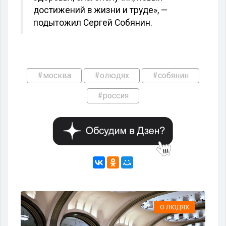
достижений в жизни и труде», —
подытожил Сергей Собянин.
#москва
#олюдях
#собянин
#россия
ЯХ
О ЛЮДЯХ