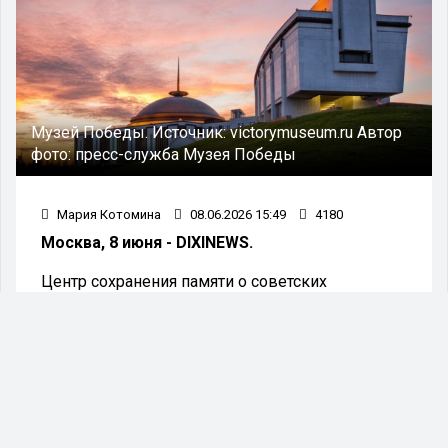
Музей Победы.
Источник:
victorymuseum.ru
Автор
фото:
пресс-служба Музея Победы
Мария Котомина
08.06.2026 15:49
4180
Москва, 8 июня - DIXINEWS.
Центр сохранения памяти о советских
военнопленных, созданный Музеем Победы,
занимается поиском родственников
красноармейцев, погибших в нацистском плену.
Специалистам удалось разыскать племянницу
младшего лейтенанта Константина Сергеевича
Зайцева.
«Моя мама – родная сестра дяди –