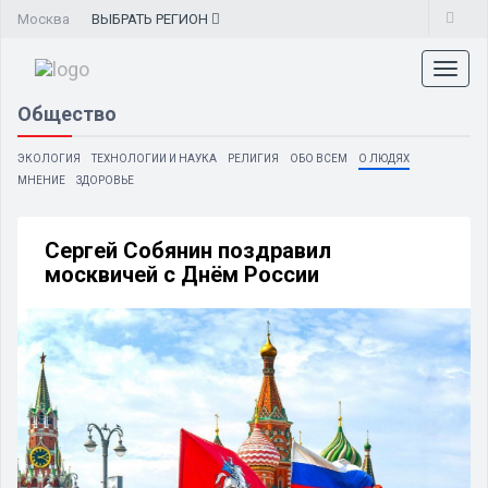
Москва
ВЫБРАТЬ
РЕГИОН
Toggl
naviga
Общество
ЭКОЛОГИЯ
ТЕХНОЛОГИИ И НАУКА
РЕЛИГИЯ
ОБО ВСЕМ
О ЛЮДЯХ
МНЕНИЕ
ЗДОРОВЬЕ
Сергей Собянин поздравил
москвичей с Днём России