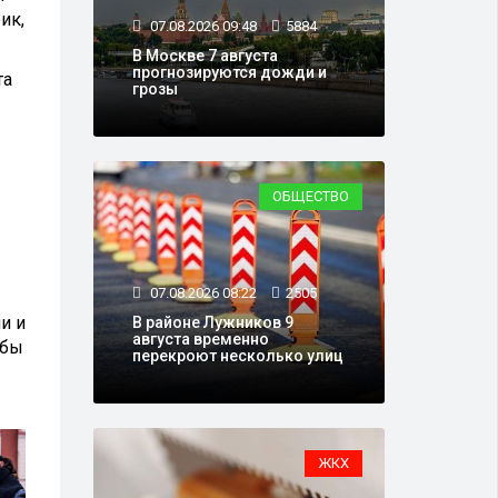
ик,
07.08.2026 09:48
5884
В Москве 7 августа
прогнозируются дожди и
та
грозы
ОБЩЕСТВО
07.08.2026 08:22
2505
и и
В районе Лужников 9
августа временно
обы
перекроют несколько улиц
ЖКХ