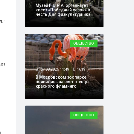
Музей Г.О.Р.А. организует
квест «Победный сезон» в
честь Дня физкультурника
ер-
ОБЩЕСТВО
дет
07.08.2026 11:49
1619
В Московском зоопарке
появились на свет птенцы
красного фламинго
ОБЩЕСТВО
ы