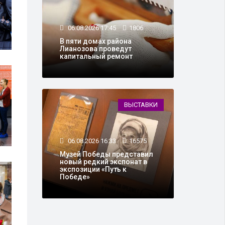
06.08.2026 17:45
1806
В пяти домах района
Лианозова проведут
капитальный ремонт
ВЫСТАВКИ
06.08.2026 16:33
16575
Музей Победы представил
новый редкий экспонат в
экспозиции «Путь к
Победе»