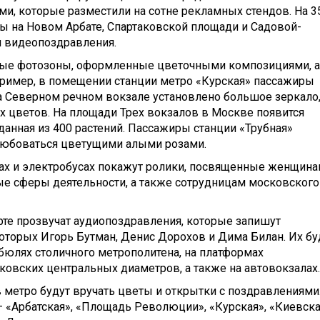
ми, которые разместили на сотне рекламных стендов. На 3
 на Новом Арбате, Спартаковской площади и Садовой-
я видеопоздравления.
чные фотозоны, оформленные цветочными композициями, а
ример, в помещении станции метро «Курская» пассажиры
 на Северном речном вокзале установлено большое зеркало
х цветов. На площади Трех вокзалов в Москве появится
анная из 400 растений. Пассажиры станции «Трубная»
юбоваться цветущими алыми розами.
сах и электробусах покажут ролики, посвященные женщина
е сферы деятельности, а также сотрудницам московского
те прозвучат аудиопоздравления, которые запишут
которых Игорь Бутман, Денис Дорохов и Дима Билан. Их бу
бюлях столичного метрополитена, на платформах
овских центральных диаметров, а также на автовокзалах.
в метро будут вручать цветы и открытки с поздравлениями
 — «Арбатская», «Площадь Революции», «Курская», «Киевска