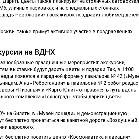
е. Дарить цветы также планируют на столичных автовокзал
М6, уличных парковках и на специальных стоянках
Площадь Революции» пассажирок поздравит любимец детей
сквы также примут активное участие в поздравлениях
курсии на ВДНХ
азнообразные праздничные мероприятия: экскурсии,
тям выставки будут дарить цветы и подарки. Так, в 14:00
зды появятся в парадной форме у павильона № 42 («Муз
ьницам. А на «Робостанции» в павильоне № 2 робот раздас
оверы «Пиранья» и «Карго Юнит» отправятся в путь вдоль
ного комплекса «Техноград», чтобы дарить цветы
20% на билеты в «Музей лошади» и демонстрационную
ут бесплатно прокатиться на канатной дороге «Воздушный
нии взрослого.
т бесплатно посетить центр «Космонавтика и авиация»,