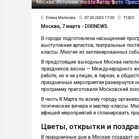
Москва.
Источник:
mos.ru
Автор фото:
Пресс
Елена Малкова
07.03.2025 17:30
71425
Москва, 7 марта - DIXINEWS.
В городе подготовлена насыщенная прог
выступления артистов, театральные пост
классы. Многие из запланированных соб
В предстоящие выходные Москва наполни
праздников весны — Международного жен
работе, но и на улицах, в парках, в общ
праздничные мероприятия развернутся н
программу приготовили Московский зооп
В честь 8 Марта по всему городу организ
поэтические вечера и мастер-классы. Мно
афишей мероприятий и спланировать пра
Цветы, открытки и поздр
В праздничные дни в Москве создадут о