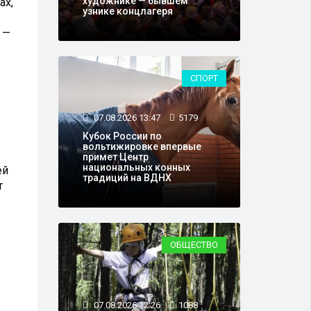
художнике — бывшем
ах,
узнике концлагеря
 —
СПОРТ
07.08.2026 13:47
5179
Кубок России по
вольтижировке впервые
примет Центр
национальных конных
ей
традиций на ВДНХ
т
ОБЩЕСТВО
07.08.2026 12:26
1088