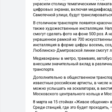
украсили столицу тематическими плаката
цифровых экранах, включая медиафасады
Самотечной улице, будут транслироватьс
В столичном транспорте появятся красо
также художественные инсталляции. Нап
смогут сделать фото на фоне 500 роз. А
украшенное рамкой из 700 искусственны
инсталляция в форме цифры восемь, созд
Люблинско-Дмитровской линии смогут л
Медиаэкраны в метро, трамваях, автобу
внесшим значительный вклад в различны
транспорта.
Дополнительно в общественном транспор
известные российские артисты, в числе 
можно услышать на эскалаторах, в вести
Московского центрального кольца и Моск
8 марта на 15 стойках «Живое общение» 
Среди станций, где это будет проходить,