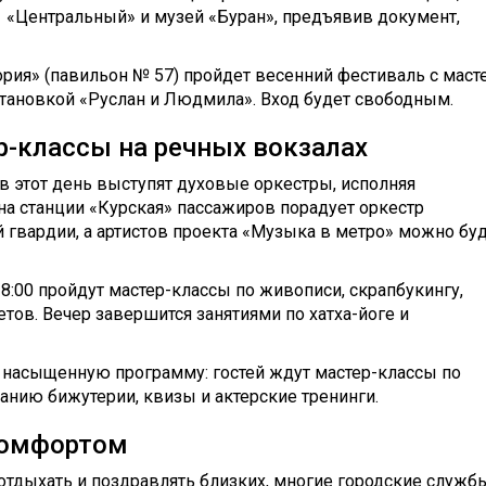
 «Центральный» и музей «Буран», предъявив документ,
ория» (павильон № 57) пройдет весенний фестиваль с маст
становкой «Руслан и Людмила». Вход будет свободным.
р-классы на речных вокзалах
в этот день выступят духовые оркестры, исполняя
на станции «Курская» пассажиров порадует оркестр
 гвардии, а артистов проекта «Музыка в метро» можно бу
8:00 пройдут мастер-классы по живописи, скрапбукингу,
тов. Вечер завершится занятиями по хатха-йоге и
насыщенную программу: гостей ждут мастер-классы по
нию бижутерии, квизы и актерские тренинги.
комфортом
отдыхать и поздравлять близких, многие городские служб