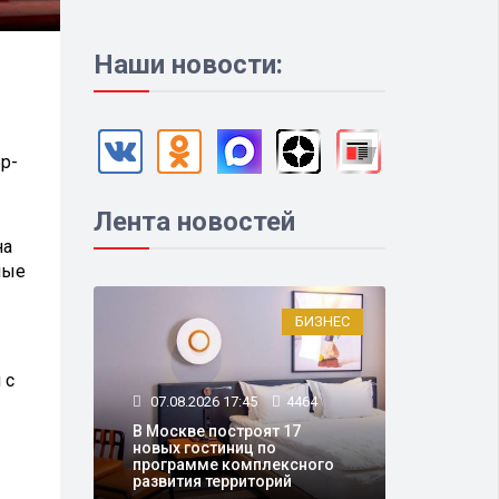
Наши новости:
р-
Лента новостей
на
ные
БИЗНЕС
 с
07.08.2026 17:45
4464
В Москве построят 17
новых гостиниц по
программе комплексного
развития территорий