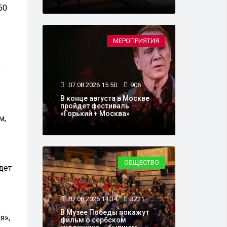
50
МЕРОПРИЯТИЯ
,
07.08.2026 15:50
906
В конце августа в Москве
пройдет фестиваль
«Горький + Москва»
м,
ОБЩЕСТВО
дет
07.08.2026 14:34
3221
.
В Музее Победы покажут
я»,
фильм о сербском