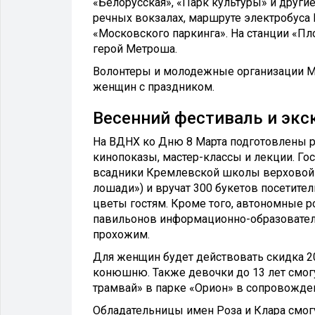
«Белорусская», «Парк культуры» и други
речных вокзалах, маршруте электробуса 
«Московского паркинга». На станции «
герой Метроша.
Волонтеры и молодежные организации Мо
женщин с праздником.
Весенний фестиваль и экс
На ВДНХ ко Дню 8 Марта подготовлены р
кинопоказы, мастер-классы и лекции. Гос
всадники Кремлевской школы верховой е
лошади») и вручат 300 букетов посетител
цветы гостям. Кроме того, автономные р
павильонов информационно-образователь
прохожим.
Для женщин будет действовать скидка 
конюшню. Также девочки до 13 лет смог
трамвай» в парке «Орион» в сопровожде
Обладательницы имен Роза и Клара смогу