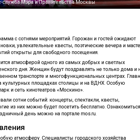
-служба Мэра и Правительства Москвы
рамма с сотнями мероприятий. Горожан и гостей ожидают
ановки, увлекательные квесты, поэтические вечера и масте
ытий открыты для свободного посещения.
тся атмосферой одного из самых добрых и светлых
ского дня. Женщин будут поздравлять не только дома и 
ественном транспорте и многофункциональных центрах. Глав
а культурных площадках столицы и на ВДНХ. Особую
арк и сеть кинотеатров «Москино».
овали сотни событий: концерты, спектакли, квесты,
гие из них можно будет посетить бесплатно. Ознакомиться
здничный день можно на портале mos.ru.
авления
собую атмосферу. Специалисты городского хозяйства