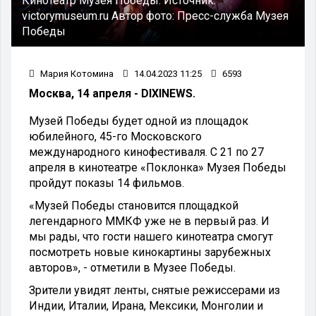
Кинотеатр Музея Победы.
Источник:
victorymuseum.ru
Автор фото:
Пресс-служба Музея
Победы
Мария Котомина
14.04.2023 11:25
6593
Москва, 14 апреля - DIXINEWS.
Музей Победы будет одной из площадок
юбилейного, 45-го Московского
международного кинофестиваля. С 21 по 27
апреля в кинотеатре «Поклонка» Музея Победы
пройдут показы 14 фильмов.
«Музей Победы становится площадкой
легендарного ММКФ уже не в первый раз. И
мы рады, что гости нашего кинотеатра смогут
посмотреть новые кинокартины зарубежных
авторов», - отметили в Музее Победы.
Зрители увидят ленты, снятые режиссерами из
Индии, Италии, Ирана, Мексики, Монголии и