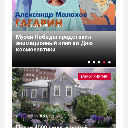
11.04.2023 16:48
7283
11
Музей Победы представил
а
анимационный клип ко Дню
«Б
космонавтики
ба
МЕРОПРИЯТИЯ
13.04.2023 18:06
5166
Почти 4000 личных вещей