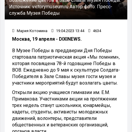
Возложение цветов в Зале Славы Музея Победы.
Источник:
victorymuseum.ru
Автор фото:
Пресс-
служба Музея Победы
Мария Котомина
19.04.2023 13:44
4634
Москва, 19 апреля - DIXINEWS.
В Музее Победы в преддверии Дня Победы
стартовала патриотическая акция «Мы помним»,
которая посвящена 78-й годовщине Победы в
ВОВ. Ежедневно до 9 мая к скульптуре Солдата-
Победителя в Зале Славы музея гости музея и
участники мероприятий будут возлагать цветы.
Открыли акцию учащиеся гимназии им. Е.М.
Примакова. Участниками акции на протяжении
трех недель станут школьники, юнармейцы,
кадеты, студенты, активисты молодежных
движений, волонтеры, представители
общественных и ветеранских организаций,
органов власти.