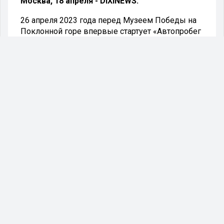
Москва, 18 апреля - DIXINEWS.
26 апреля 2023 года перед Музеем Победы на
Поклонной горе впервые стартует «Автопробег
Победы» (0+).
В автопробеге примут участие машины ГАЗ
М-20 - легендарные «Победы». На площадке
перед Музеем Победы во время мероприятия
музыкальные коллективы исполнят известные
военные песни, будет работать полевая кухня,
волонтеры будут раздавать георгиевские
ленточки и ленточки в цветах российского
флага, а зрители смогут сфотографировать на
фоне ретромашин.