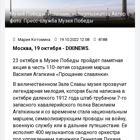
Музей Победы.
Источник:
victorymuseum.ru
Автор
фото:
Пресс-служба Музея Победы
Мария Котомина
19.10.2022 12:08
8188
Москва, 19 октября - DIXINEWS.
23 октября в Музее Победы пройдёт памятная
акция в честь 110-летия создания марша
Василия Агапкина «Прощание славянки».
В величественном Зале Славы музея прозвучит
легендарная мелодия, которая была написана в
октябре далекого 1912 года штаб-трубачом 7-го
запасного кавалерийского полка Василием
Агапкиным и со временем стала национальным
маршем, символизирующим проводы на войну,
военную службу или в дальнее путешествие. Её
исполнят 400 музыкантов сводного оркестра
под управлением дирижера Геннадия Лукина.