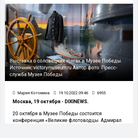
Выставка о соловецких юнгах в Музее Победы.
Источник:
victorymuseum.ru
Автор фото:
Пресс-
служба Музея Победы
Мария Котомина
19.10.2022 09:46
6955
Москва, 19 октября - DIXINEWS.
20 октября в Музее Победы состоится
конференция «Великие флотоводцы. Адмирал
Н.Г. Кузнецов». Мероприятие пройдет в рамках
работы выставки о подвиге соловецких юнг на