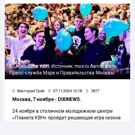
Болельщики КВН.
Источник:
mos.ru
Автор фото:
Пресс-служба Мэра и Правительства Москвы
Виктория Грей
07.11.2024 10:18
7877
Москва, 7 ноября - DIXINEWS.
24 ноября в столичном молодежном центре
«Планета КВН» пройдет решающая игра сезона
лиги КВН «Молодежь Москвы».
В финале соревнования лучшие команды будут