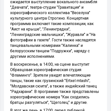
ожидается выступление вокального ансамбля
"Девчата", театра-студии "Гравитация" и
хореографического коллектива "Веселуха"
культурного центра Строгино. Концертная
программа включает такие композиции, как
"Аист на крыше", "Ленинградки",
"Ленинградские мальчишки", "Журавли" и "На
фотографии в газете". Гости также насладятся
танцевальными номерами "Калинка" и
белорусским танцем "Подружки", наряду с
другими исполнениями.
В воскресенье, в 14:00, на сцене выступит
Образцовая хореографическая студия
"Фламинго". Зрители увидят впечатляющие
танцы, такие как грузинский "Ertxel mtashi",
"Молдавская сюита", а также индийский танец
"Радхарани". В программе также представлены
хореографические номера "Как сходились
братцы разгуляться", "Щеголец" и другие.
В этот же день, в 17:00, перед публикой