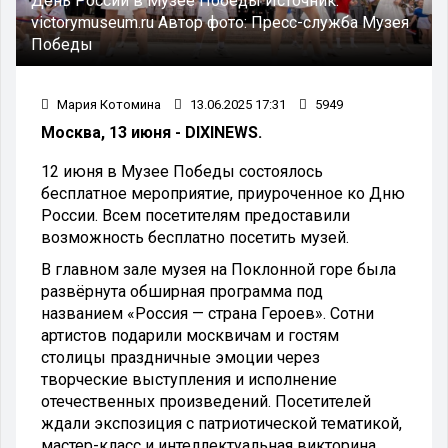
День России в Музее Победы
Источник:
victorymuseum.ru
Автор фото:
Пресс-служба Музея
Победы
Мария Котомина
13.06.2025 17:31
5949
Москва, 13 июня - DIXINEWS.
12 июня в Музее Победы состоялось
бесплатное мероприятие, приуроченное ко Дню
России. Всем посетителям предоставили
возможность бесплатно посетить музей.
В главном зале музея на Поклонной горе была
развёрнута обширная программа под
названием «Россия — страна Героев». Сотни
артистов подарили москвичам и гостям
столицы праздничные эмоции через
творческие выступления и исполнение
отечественных произведений. Посетителей
ждали экспозиция с патриотической тематикой,
мастер-класс и интеллектуальная викторина.