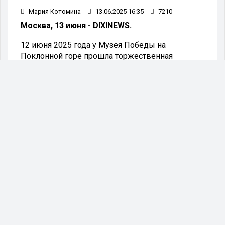
Мария Котомина
13.06.2025 16:35
7210
Москва, 13 июня - DIXINEWS.
12 июня 2025 года у Музея Победы на
Поклонной горе прошла торжественная
церемония подъема национального флага
Российской Федерации. Это знаменательное
событие традиционно собрало вместе Героев
Труда и лауреатов Государственных премий РФ
за 2024 год. Эти уважаемые гости прибыли
непосредственно из Кремля, где глава
государства Владимир Путин вручил им
высокие награды.
Церемония привлекла сотни активистов из
военно-патриотических и общественных
организаций, а также представителей
различных ведомств. Мероприятие
символизирует единство и патриотизм,
объединяя граждан в отмечании достижений