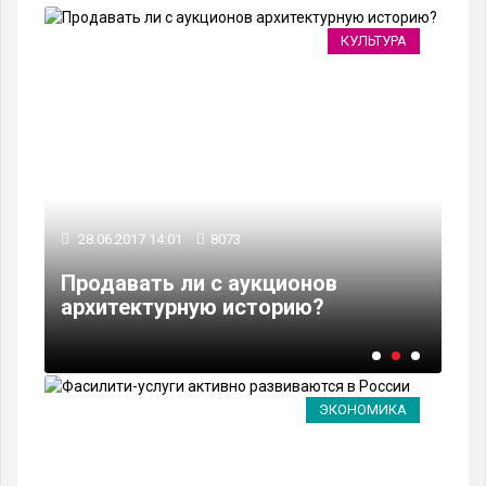
ЕС
КУЛЬТУРА
28.06.2017 14:01
8073
21
в
Продавать ли с аукционов
Оц
архитектурную историю?
не
ЭКОНОМИКА