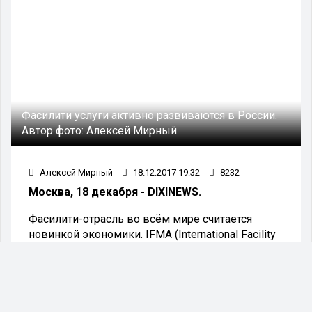
Фасилити услуги активно развиваются в России.
Автор фото:
Алексей Мирный
Алексей Мирный
18.12.2017 19:32
8232
Москва, 18 декабря - DIXINEWS.
Фасилити-отрасль во всём мире считается
новинкой экономики. IFMA (International Facility
Management Association - прим. ред), то есть
Международная ассоциация операторов в
данной сфере услуг, утверждает, что фасилити
рынок сформировался около 30 лет назад.