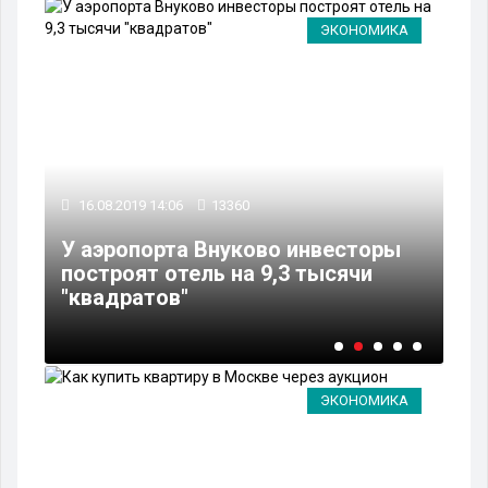
А
ЭКОНОМИКА
16.08.2019 14:06
13360
15
У аэропорта Внуково инвесторы
1,
построят отель на 9,3 тысячи
зе
"квадратов"
Мо
ЭКОНОМИКА