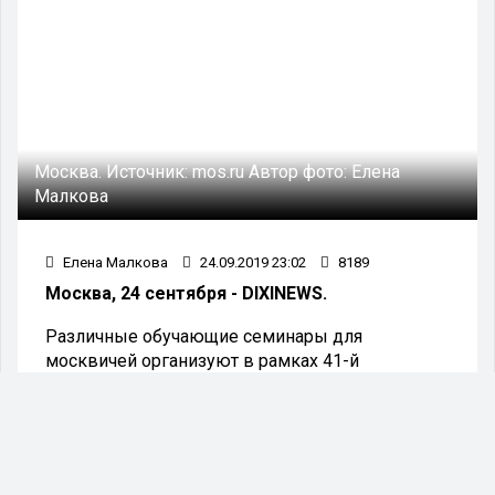
Москва.
Источник:
mos.ru
Автор фото:
Елена
Малкова
Елена Малкова
24.09.2019 23:02
8189
Москва, 24 сентября - DIXINEWS.
Различные обучающие семинары для
москвичей организуют в рамках 41-й
выставки-ярмарки «Недвижимость от
лидеров». Она пройдет в Гостином дворе с 26
по 29 сентября.Специалисты расскажут всем
желающим, как легко купить или арендовать
недвижимость напрямую у городских властей.