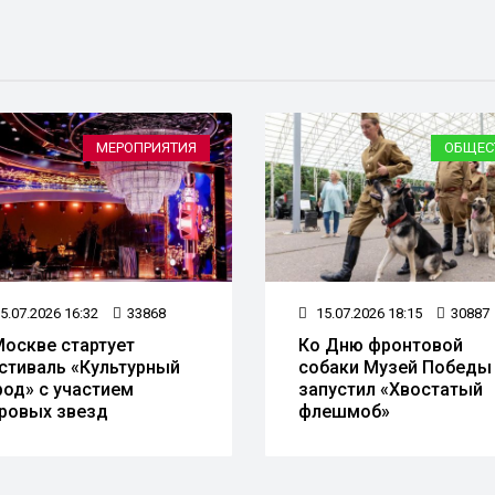
МЕРОПРИЯТИЯ
ОБЩЕС
5.07.2026 16:32
33868
15.07.2026 18:15
30887
Москве стартует
Ко Дню фронтовой
стиваль «Культурный
собаки Музей Победы
род» с участием
запустил «Хвостатый
ровых звезд
флешмоб»