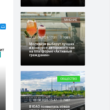
МНЕНИЕ
03.08.2026 17:31
1081
Москвичи выберут лучших
в конкурсе авторского чая
на платформе «Активный
ПРОИСШЕСТВИЯ
гражданин»
ОБЩЕСТВО
03.08.2026 15:47
7487
29.03.2016 08:05
5
В ЮАО появилась новая