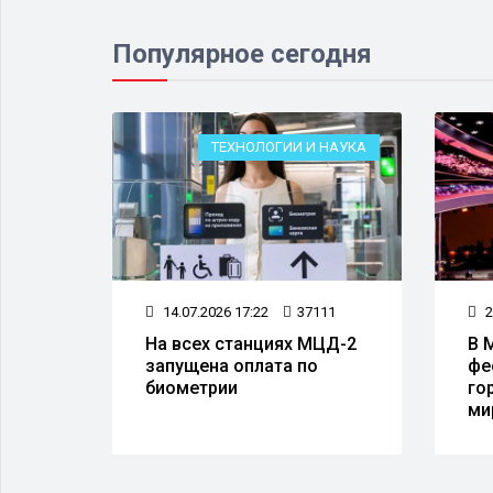
Популярное сегодня
ЕСТВО
ТЕХНОЛОГИИ И НАУКА
62
14.07.2026 17:22
37111
2
а
На всех станциях МЦД-2
В 
запущена оплата по
фе
 50
биометрии
го
тов
ми