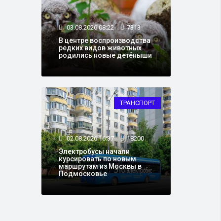
03.08.2026 08:22
7313
В центре воспроизводства
редких видов животных
родились новые детёныши
ТРАНСПОРТ
02.08.2026 16:37
18200
Электробусы начали
курсировать по новым
маршрутам из Москвы в
Подмосковье