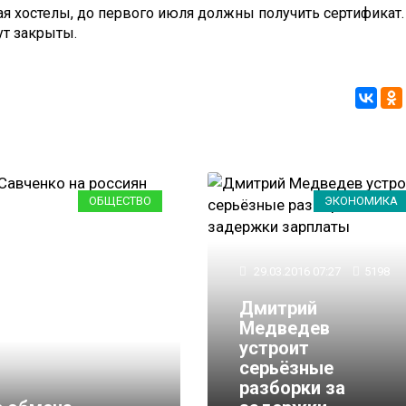
я хостелы, до первого июля должны получить сертификат.
ут закрыты.
ОБЩЕСТВО
ЭКОНОМИКА
29.03.2016 07:27
5198
Дмитрий
Медведев
устроит
серьёзные
29.03.2016 08:07
8275
разборки за