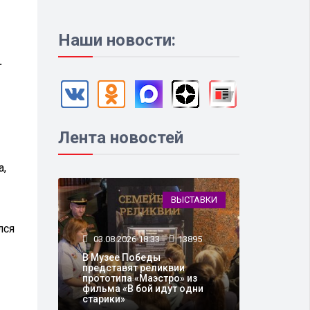
Наши новости:
.
Лента новостей
а,
ВЫСТАВКИ
лся
03.08.2026 18:33
13895
В Музее Победы
представят реликвии
прототипа «Маэстро» из
фильма «В бой идут одни
старики»