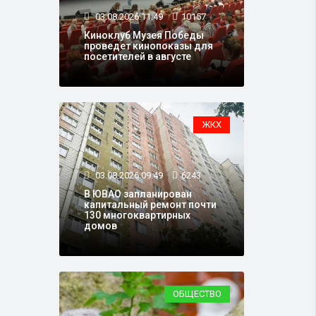
03.08.2026 11:49
10157
Киноклуб Музея Победы
проведет кинопоказы для
посетителей в августе
ЖКХ
03.08.2026 09:49
6243
В ЮВАО запланирован
капитальный ремонт почти
130 многоквартирных
домов
ОБЩЕСТВО