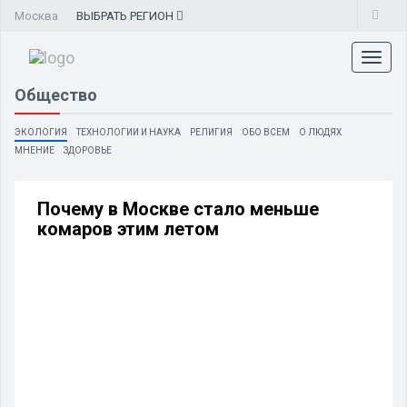
Москва
ВЫБРАТЬ
РЕГИОН
Toggl
naviga
Общество
ЭКОЛОГИЯ
ТЕХНОЛОГИИ И НАУКА
РЕЛИГИЯ
ОБО ВСЕМ
О ЛЮДЯХ
МНЕНИЕ
ЗДОРОВЬЕ
Почему в Москве стало меньше
комаров этим летом