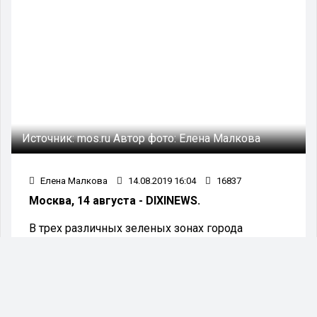
Источник:
mos.ru
Автор фото:
Елена Малкова
Елена Малкова
14.08.2019 16:04
16837
Москва, 14 августа - DIXINEWS.
В трех различных зеленых зонах города
Москвы пройдут интересные семейные
праздники из цикла «Экомарафон-2019». Они
состоятся уже 16, 17 и 18 августа.
На протяжении 3-х дней посетителей этих
парков будут просветительские мероприятия о