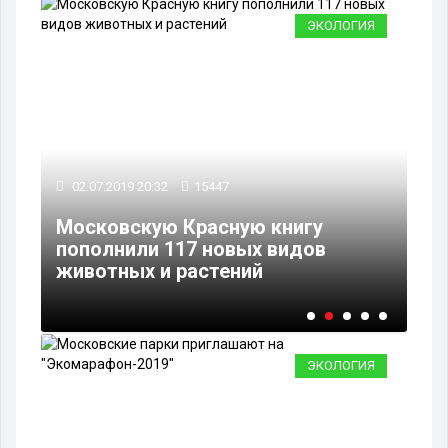
ИЯ
ЭКОЛОГИЯ
02.07.2019 20:32
15447
02
Московскую Красную книгу
пополнили 117 новых видов
В 
животных и растений
на
ЭКОЛОГИЯ