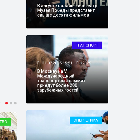
В августе онлайн-кинотеатр
Музея Победы представит
свыше десяти фильмов
ТРАНСПОРТ
31.07.2026 15:51
12129
В Москву на V
Международный
транспортный саммит
приедут более 200
зарубежных гостей
ЭНЕРГЕТИКА
ИКА
ОБЩЕСТВО