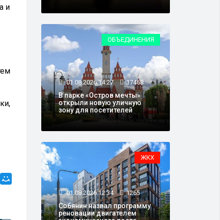
а и
ОБЪЕДИНЕНИЯ
тем
01.08.2026 14:27
17468
В парке «Остров мечты»
ки,
открыли новую уличную
зону для посетителей
ЖКХ
01.08.2026 12:34
1265
Собянин назвал программу
реновации двигателем