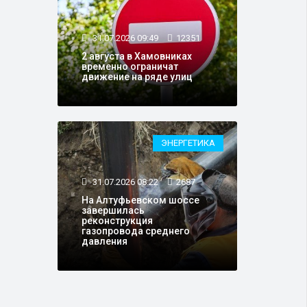
31.07.2026 09:49
12351
2 августа в Хамовниках
временно ограничат
движение на ряде улиц
ЭНЕРГЕТИКА
31.07.2026 08:22
2687
На Алтуфьевском шоссе
завершилась
реконструкция
газопровода среднего
давления