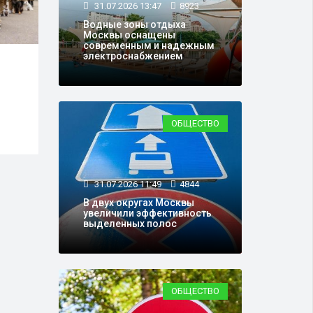
31.07.2026 13:47
8923
Водные зоны отдыха
Москвы оснащены
современным и надежным
электроснабжением
14.07.2026 09:49
20561
15.0
лее
Облачность и потепление:
На с
их
какая погода ждет
Моск
там
москвичей в ближайшие
имя
ОБЩЕСТВО
дни
учен
31.07.2026 11:49
4844
В двух округах Москвы
увеличили эффективность
выделенных полос
ОБЩЕСТВО