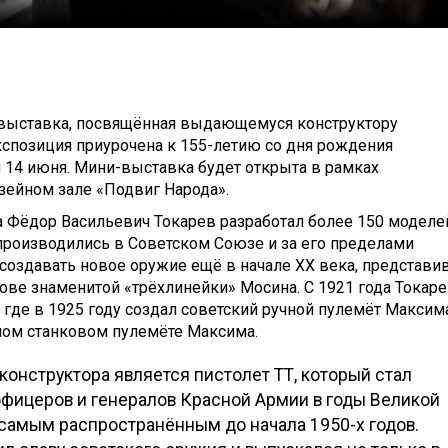
 выставка, посвящённая выдающемуся конструктору
кспозиция приурочена к 155-летию со дня рождения
 14 июня. Мини-выставка будет открыта в рамках
зейном зале «Подвиг Народа».
а Фёдор Васильевич Токарев разработал более 150 моделе
производились в Советском Союзе и за его пределами
оздавать новое оружие ещё в начале XX века, представи
ве знаменитой «трёхлинейки» Мосина. С 1921 года Токар
 где в 1925 году создал советский ручной пулемёт Максим
ном станковом пулемёте Максима.
онструктора является пистолет ТТ, который стал
офицеров и генералов Красной Армии в годы Великой
 самым распространённым до начала 1950-х годов.