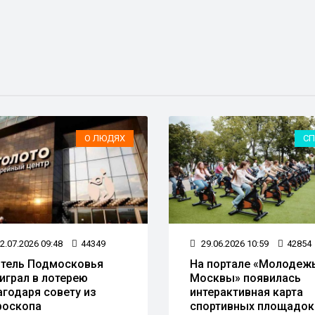
О ЛЮДЯХ
СП
2.07.2026 09:48
44349
29.06.2026 10:59
42854
тель Подмосковья
На портале «Молодеж
играл в лотерею
Москвы» появилась
агодаря совету из
интерактивная карта
роскопа
спортивных площадок