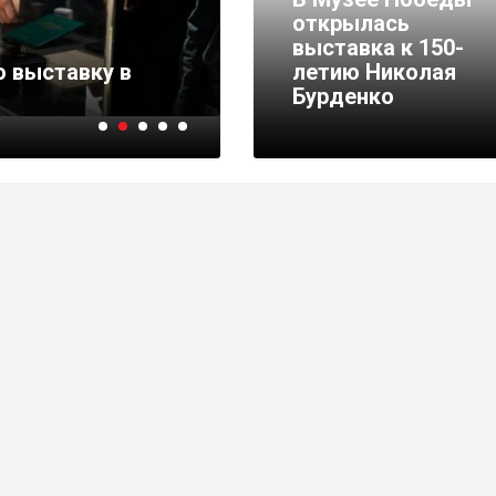
открылась
26.05.2026 15:48
5583
выставка к 150-
 выставку в
В Музее Победы откр
летию Николая
«Главный хирург»
Бурденко