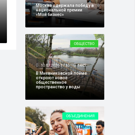
Москва одержала победу в
26.05.2026 16:44
3
национальной премии
«Мой бизнес»
оется выставка
В Санкт-Петер
женщинах-лиде
ОБЩЕСТВО
10.07.2026 17:15
1445
В Мневниковской пойме
откроют новое
общественное
пространство у воды
ОБЪЕДИНЕНИЯ