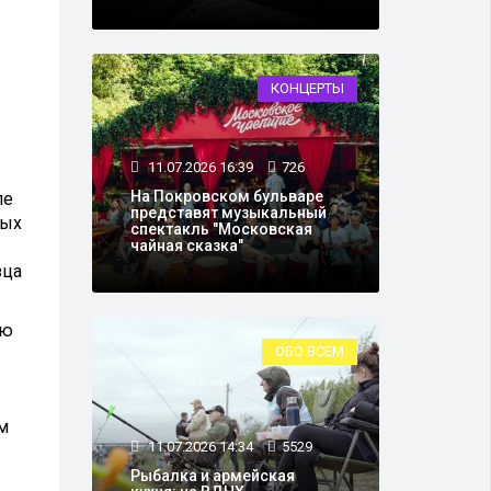
КОНЦЕРТЫ
11.07.2026 16:39
726
На Покровском бульваре
ле
представят музыкальный
ных
спектакль "Московская
чайная сказка"
зца
ию
ОБО ВСЕМ
м
11.07.2026 14:34
5529
Рыбалка и армейская