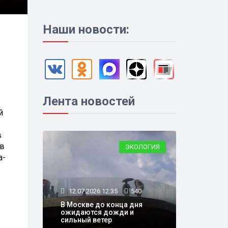
Наши новости:
Лента новостей
й
в
ев
ЭКОЛОГИЯ
а-
12.07.2026 12:35
540
В Москве до конца дня
ожидаются дожди и
сильный ветер