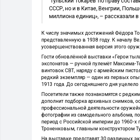
‘Тульский Токарев’ по праву соста
СССР, но и в Китае, Венгрии, Поль
миллиона единиц», – рассказали в
К числу значимых достижений Фёдора Ток
представленную в 1938 году. К началу В
усовершенствованная версия этого оружи
Гости обновлённой выставки «Герои тыла
экспонатов — ручной пулемёт Максима-То
винтовок СВТ, наряду с армейским писто
редкий экземпляр — один из первых опы
1913 года. До сегодняшнего дня уцелело
Посетители также познакомятся с редки
дополнит подборка архивных снимков, 
профессиональной деятельности оружей
фотографии из самодельного альбома, по
период с Российской империи до 1960-х
Троненковым, главным конструктором Ту
На выставке представят 30 различных эк