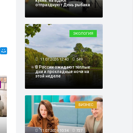
кухня: на ВДНХ
отпразднуют День рыбака
ЭКОЛОГИЯ
11.07.2026 12:40
549
В России ожидают тёплые
дни и прохладные ночи на
этой неделе
ВЫСТАВКИ
БИЗНЕС
11.07.2026 10:34
727