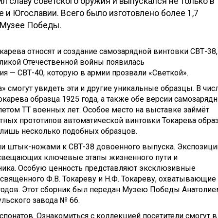
вил славу советского оружия и выпускался не только в
ше и Югославии. Всего было изготовлено более 1,7
 Музее Победы.
арева относят и создание самозарядной винтовки СВТ-38,
еликой Отечественной войны появилась
я — СВТ-40, которую в армии прозвали «Светкой».
» смогут увидеть эти и другие уникальные образцы. В чис
карева образца 1925 года, а также обе версии самозаряд
летом ТТ военных лет. Особое место на выставке займёт
тных прототипов автоматической винтовки Токарева обра
 лишь несколько подобных образцов.
ми штык-ножами к СВТ-38 довоенного выпуска. Экспозиц
освещающих ключевые этапы жизненного пути и
ника. Особую ценность представляют эксклюзивные
свящённого Ф.В. Токареву и Н.Ф. Токареву, охватывающие
 годов. Этот сборник был передан Музею Победы Анатолие
льского завода № 66.
спонатов. Ознакомиться с коллекцией посетители смогут в