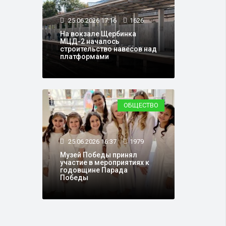
25.06.2026 17:16
1626
На вокзале Щербинка
МЦД-2 началось
строительство навесов над
платформами
ОБЩЕСТВО
25.06.2026 16:37
1979
Музей Победы принял
участие в мероприятиях к
годовщине Парада
Победы