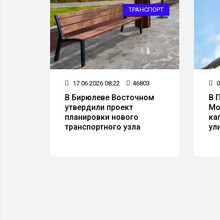
НСПОРТ
ТРАНСПОРТ
008
17.06.2026 08:22
46803
0
В Бирюлеве Восточном
В 
утвердили проект
Мо
планировки нового
ка
транспортного узла
ул