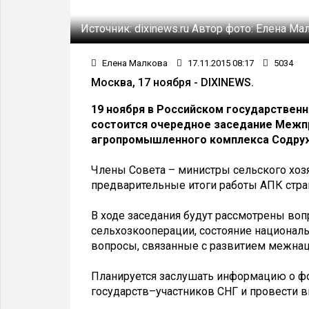
Источник:
dixinews.ru
Автор фото:
Елена Ма
Елена Малкова
17.11.2015 08:17
5034
Москва, 17 ноября - DIXINEWS.
19 ноября в Российском государственн
состоится очередное заседание Межп
агропромышленного комплекса Содруж
Члены Совета – министры сельского хозя
предварительные итоги работы АПК стран
В ходе заседания будут рассмотрены во
сельхозкооперации, состояние националь
вопросы, связанные с развитием межна
Планируется заслушать информацию о ф
государств–участников СНГ и провести 