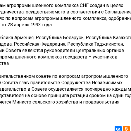
ам агропромышленного комплекса СНГ создан в целях
дничества, осуществляемого в соответствии с Соглашени
ях по вопросам агропромышленного комплекса, одобрен
от 28 апреля 1993 года.
лика Армения, Республика Беларусь, Республика Казахста
дова, Российская Федерация, Республика Таджикистан,
ами Совета являются руководители центральных органов
опромышленного комплекса государств – участников
тва.
вительственном совете по вопросам агропромышленного
 Совета глав правительств Содружества Независимых
дседательство в Совете осуществляется поочередно каждым
ставителя на основе принципа ротации сроком на один год
яется Министр сельского хозяйства и продовольствия