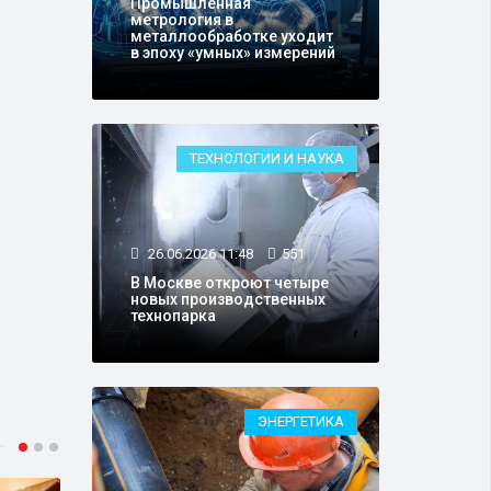
Промышленная
метрология в
металлообработке уходит
в эпоху «умных» измерений
ТЕХНОЛОГИИ И НАУКА
26.06.2026 11:48
551
В Москве откроют четыре
новых производственных
технопарка
ЭНЕРГЕТИКА