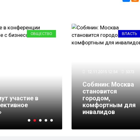
ОБЩЕСТВО
ВЛАСТЬ
12.11.2015 12:54
5373
Собянин: Москва
становится
16.11.2015 16:01
2935
ут участие в
городом,
ективное
Никифоров заявил, чт
комфортным для
»
неразумна
инвалидов