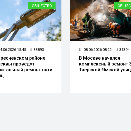
ОБЩЕСТВО
ОБЩЕС
4.06.2026 15:45
33890
08.06.2026 08:22
31394
Пресненском районе
В Москве начался
сквы проведут
комплексный ремонт 
питальный ремонт пяти
Тверской-Ямской ули
иц