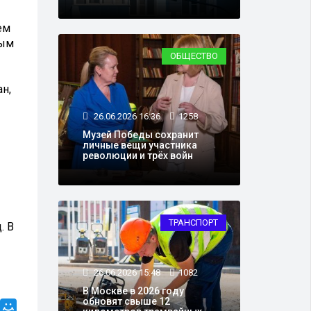
ем
ным
ОБЩЕСТВО
н,
26.06.2026 16:36
1258
Музей Победы сохранит
личные вещи участника
революции и трёх войн
ТРАНСПОРТ
. В
26.06.2026 15:48
1082
В Москве в 2026 году
обновят свыше 12