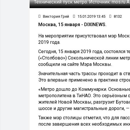
Технический пуск метро.
Источник:
mos.ru
А
Виктория Грей
15.01.2019 13:45
8132
Москва, 15 января - DIXINEWS.
На мероприятии присутствовал мэр Моск
2019 года.
Сегодня, 15 января 2019 года, состоялся
(«Столбово») Сокольнической линии метр
сообщили на сайте Мэра Москвы.
Значительная часть трассы проходит в с
Это впервые применено в практике стро
«Метро дошло до Коммунарки. Основные
метрополитена в ТиНАО. Это серьёзным 
жителей Новой Москвы, разгрузит Бутов
шоссе и другие магистральные дороги, —
Также мэр столицы отметил, что для пас
после завершения всех необходимых ин