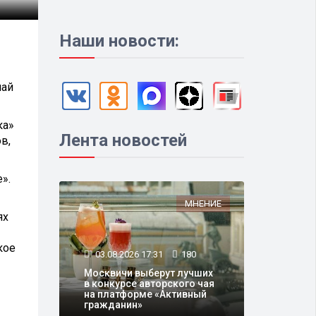
Наши новости:
май
ка»
Лента новостей
в,
».
МНЕНИЕ
ях
кое
03.08.2026 17:31
180
Москвичи выберут лучших
в конкурсе авторского чая
на платформе «Активный
гражданин»