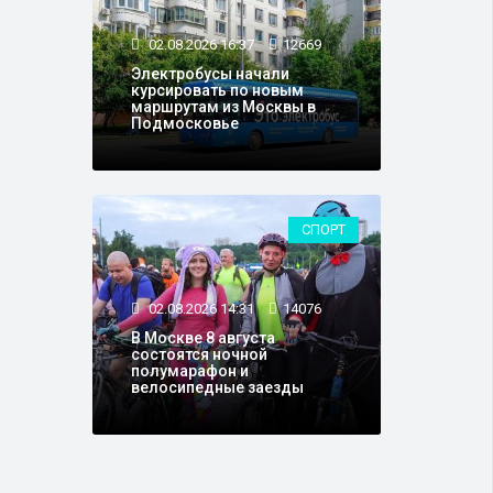
02.08.2026 16:37
12669
Электробусы начали
курсировать по новым
маршрутам из Москвы в
Подмосковье
СПОРТ
02.08.2026 14:31
14076
В Москве 8 августа
состоятся ночной
полумарафон и
велосипедные заезды