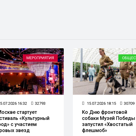
МЕРОПРИЯТИЯ
ОБЩЕС
5.07.2026 16:32
32793
15.07.2026 18:15
30709
Москве стартует
Ко Дню фронтовой
стиваль «Культурный
собаки Музей Победы
род» с участием
запустил «Хвостатый
ровых звезд
флешмоб»