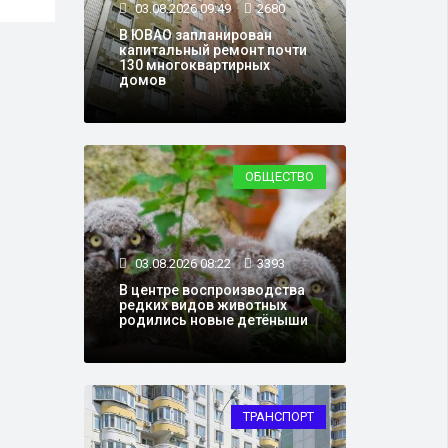
03.08.2026 09:49
2680
В ЮВАО запланирован
капитальный ремонт почти
130 многоквартирных
домов
ОБЩЕСТВО
03.08.2026 08:22
3393
В центре воспроизводства
редких видов животных
родились новые детёныши
ТРАНСПОРТ