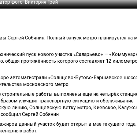
втор фото:
Виктория Грей
вы Сергей Собянин. Полный запуск метро планируется на 
 технический пуск нового участка «Саларьево» — «Коммунар
о, общая протяжённость которого составляет 12 километро
творе автомагистрали «Солнцево-Бутово-Варшавское шоссе
ительства московского метро.
 строительные работы выполнены еще на четырёх станци
образом улучшит транспортную ситуацию и обслуживание
скую линию, Солнцевскую ветку метро, Киевское, Калужс
 сообщил Сергей Собянин.
сажиров данный участок будет открыт в мае текущего года,
женерных работ.