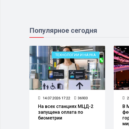
Популярное сегодня
ЕСТВО
ТЕХНОЛОГИИ И НАУКА
97
14.07.2026 17:22
36933
2
а
На всех станциях МЦД-2
В 
запущена оплата по
фе
 50
биометрии
го
тов
ми