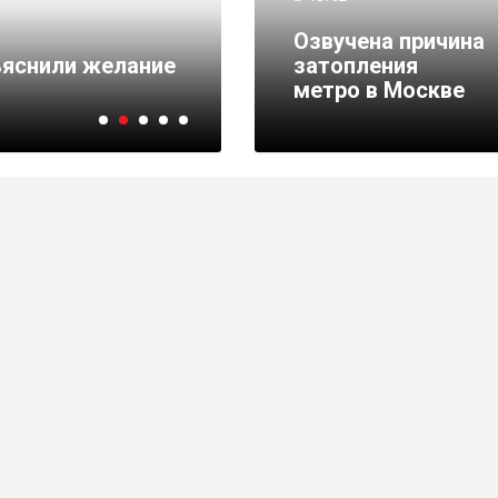
16.06.2018 10:44
5277
Озвучена причина
ъяснили желание
Пассажиропоток моск
затопления
турникетов возрос
метро в Москве