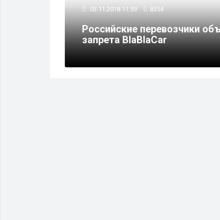
03.11.2018 11:59
8354
тах
Российские перевозчики об
запрета BlaBlaCar