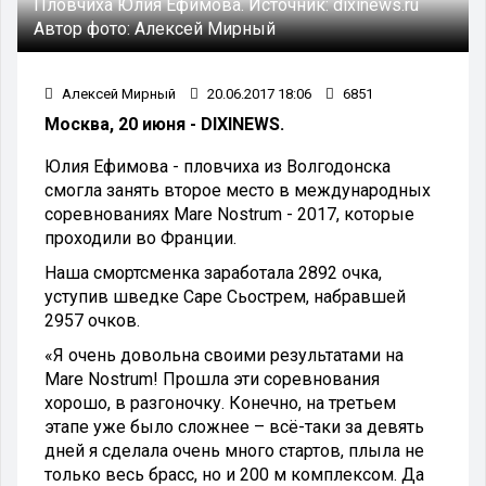
Пловчиха Юлия Ефимова.
Источник:
dixinews.ru
Автор фото:
Алексей Мирный
Алексей Мирный
20.06.2017 18:06
6851
Москва, 20 июня - DIXINEWS.
Юлия Ефимова - пловчиха из Волгодонска
смогла занять второе место в международных
соревнованиях Mare Nostrum - 2017, которые
проходили во Франции.
Наша смортсменка заработала 2892 очка,
уступив шведке Саре Сьострем, набравшей
2957 очков.
«Я очень довольна своими результатами на
Mare Nostrum! Прошла эти соревнования
хорошо, в разгоночку. Конечно, на третьем
этапе уже было сложнее – всё-таки за девять
дней я сделала очень много стартов, плыла не
только весь брасс, но и 200 м комплексом. Да