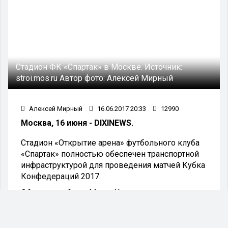
Стадион ФК «Спартак» в Москве.
Источник:
stroi.mos.ru
Автор фото:
Алексей Мирный
Алексей Мирный
16.06.2017 20:33
12990
Москва, 16 июня - DIXINEWS.
Стадион «Открытие арена» футбольного клуба
«Спартак» полностью обеспечен транспортной
инфраструктурой для проведения матчей Кубка
Конфедераций 2017.
Об этом сообщил Марат Хуснуллин -
заместитель мэра Москвы по вопросам
градостроительной политики и строительства.