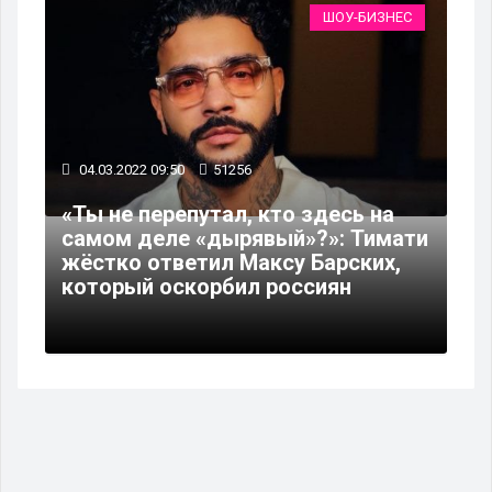
ШОУ-БИЗНЕС
04.03.2022 09:50
51256
«Ты не перепутал, кто здесь на
самом деле «дырявый»?»: Тимати
жёстко ответил Максу Барских,
который оскорбил россиян