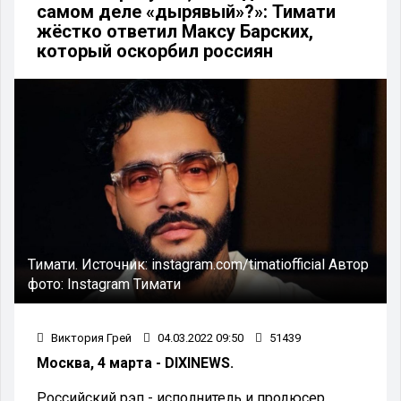
самом деле «дырявый»?»: Тимати
жёстко ответил Максу Барских,
который оскорбил россиян
Тимати.
Источник:
instagram.com/timatiofficial
Автор
фото:
Instagram Тимати
Виктория Грей
04.03.2022 09:50
51439
Москва, 4 марта - DIXINEWS.
Российский рэп - исполнитель и продюсер