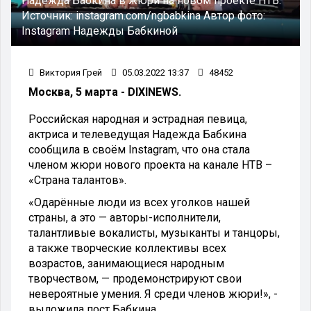
Надежда Бабкина в жюри на новом проекте НТВ.
Источник:
instagram.com/ngbabkina
Автор фото:
Instagram Надежды Бабкиной
Виктория Грей
05.03.2022 13:37
48452
Москва, 5 марта - DIXINEWS.
Российская народная и эстрадная певица,
актриса и телеведущая Надежда Бабкина
сообщила в своём Instagram, что она стала
членом жюри нового проекта на канале НТВ –
«Страна талантов».
«Одарённые люди из всех уголков нашей
страны, а это — авторы-исполнители,
талантливые вокалисты, музыканты и танцоры,
а также творческие коллективы всех
возрастов, занимающиеся народным
творчеством, — продемонстрируют свои
невероятные умения. Я среди членов жюри!», -
выложила пост Бабкина.