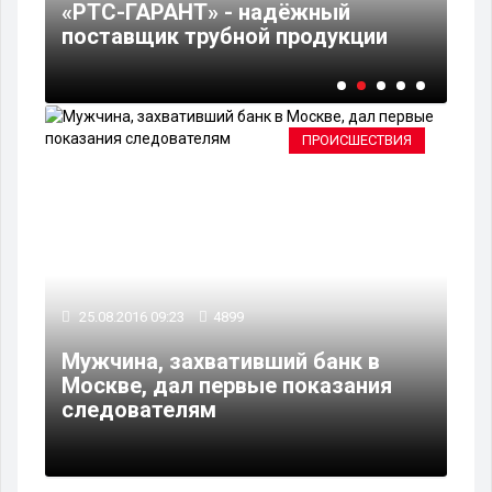
в
«РТС-ГАРАНТ» - надёжный
ме
поставщик трубной продукции
же
ПРОИСШЕСТВИЯ
25.08.2016 09:23
4899
Мужчина, захвативший банк в
Москве, дал первые показания
следователям