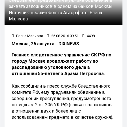
Следователи предъявили мужчине обвинение в
захвате заложников в одном из банков Москвы.
Источник:
russia-reborn.ru
Автор фото:
Елена
Малкова
Елена Малкова
26.08.2016 09:51
4498
Москва, 26 августа - DIXINEWS.
Главное следственное управление СК РФ по
городу Москве продолжает работу по
расследованию уголовного дела в
отношении 55-летнего Арама Петросяна.
Как сообщили в пресс-службе Следственного
комитета РФ, ему предъявили обвинение в
совершении преступления, предусмотренного
пп. «г,ж» ч. 2 ст. 206 УК РФ (захват заложников
в отношении двух и более лиц с
использованием предмета в качестве оружия).