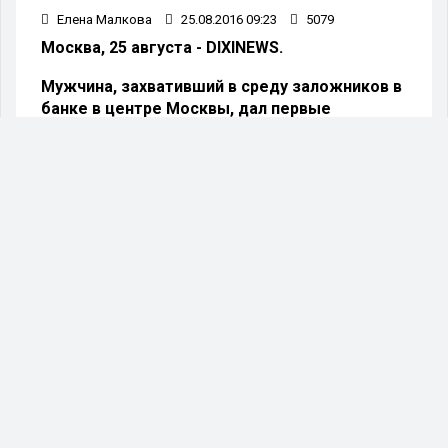
Елена Малкова
25.08.2016 09:23
5079
Москва, 25 августа - DIXINEWS.
Мужчина, захвативший в среду заложников в
банке в центре Москвы, дал первые
показания следователям.
Об этом сообщает РИА Новости со ссылкой на
старшего помощника руководителя столичного
ГСУ СК Юлию Иванову.
Сообщается, что на допросе бизнесмен-банкрот,
захвативший банк, заявил, что не собирался
убивать людей. Также сообщается, что, по
словам захватчика банка, он всего лишь хотел
привлечь внимание к своей проблеме.
В СК также отметили, что у следователей есть
намерение добиваться ареста подозреваемого.