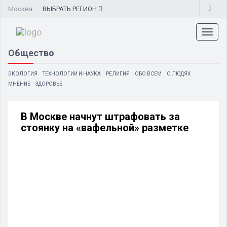
Москва
ВЫБРАТЬ
РЕГИОН
Toggl
naviga
Общество
ЭКОЛОГИЯ
ТЕХНОЛОГИИ И НАУКА
РЕЛИГИЯ
ОБО ВСЕМ
О ЛЮДЯХ
МНЕНИЕ
ЗДОРОВЬЕ
В Москве начнут штрафовать за
стоянку на «вафельной» разметке