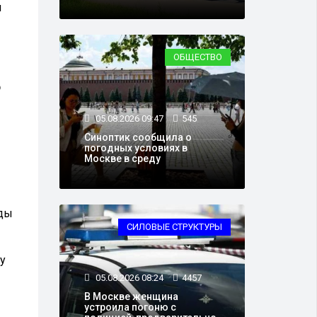
ы
ОБЩЕСТВО
о
05.08.2026 09:47
545
Синоптик сообщила о
погодных условиях в
Москве в среду
еды
СИЛОВЫЕ СТРУКТУРЫ
у
05.08.2026 08:24
4457
В Москве женщина
устроила погоню с