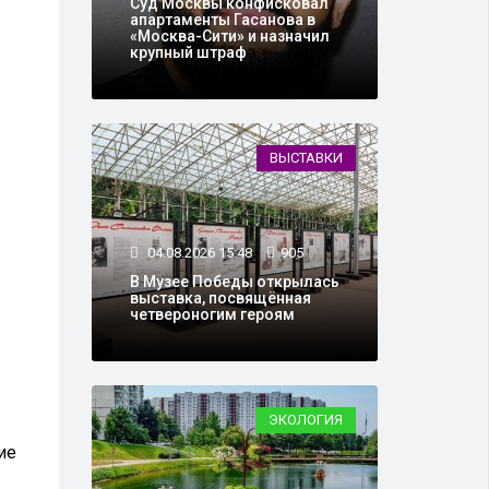
Суд Москвы конфисковал
апартаменты Гасанова в
«Москва-Сити» и назначил
крупный штраф
ВЫСТАВКИ
04.08.2026 15:48
905
В Музее Победы открылась
выставка, посвящённая
четвероногим героям
ЭКОЛОГИЯ
ие