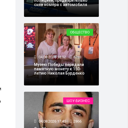
полицией, предварительно
сняв номера с автомобиля
ОБЩЕСТВО
04.08.2026 18:52
6783
Музею Победы передали
памятную монету к 150-
летию Николая Бурденко
и
о
ШОУ-БИЗНЕС
04.08.2026 17:45
2866