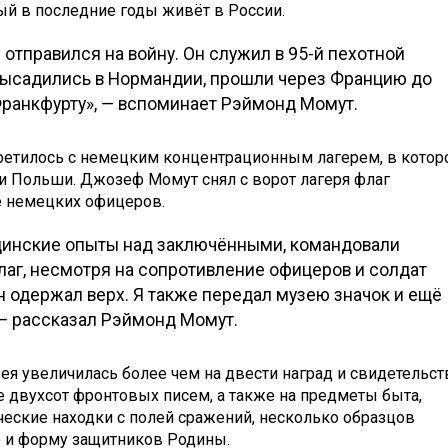
ый в последние годы живёт в России.
н отправился на войну. Он служил в 95-й пехотной
высадились в Нормандии, прошли через Францию до
Франкфурту», — вспоминает Рэймонд Момут.
ретилось с немецким концентрационным лагерем, в кото
и Польши. Джозеф Момут снял с ворот лагеря флаг
е немецких офицеров.
цинские опыты над заключёнными, командовали
аг, несмотря на сопротивление офицеров и солдат
он одержал верх. Я также передал музею значок и ещё
 — рассказал Рэймонд Момут.
ея увеличилась более чем на двести наград и свидетельст
 двухсот фронтовых писем, а также на предметы быта,
ические находки с полей сражений, несколько образцов
 и форму защитников Родины.