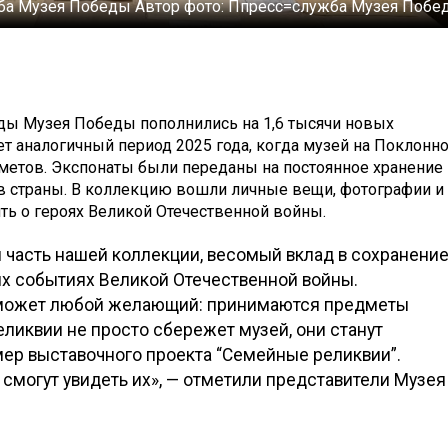
ба Музея Победы
Автор фото:
Ппресс=служба Музея Побе
ды Музея Победы пополнились на 1,6 тысячи новых
т аналогичный период 2025 года, когда музей на Поклонн
дметов. Экспонаты были переданы на постоянное хранение
 страны. В коллекцию вошли личные вещи, фотографии и
ь о героях Великой Отечественной войны.
 часть нашей коллекции, весомый вклад в сохранени
их событиях Великой Отечественной войны.
может любой желающий: принимаются предметы
еликвии не просто сбережет музей, они станут
мер выставочного проекта “Семейные реликвии”.
 смогут увидеть их», — отметили представители Музея