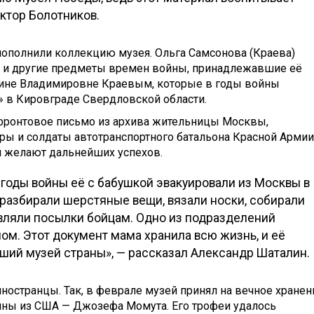
ктор Болотников.
ополнили коллекцию музея. Ольга Самсонова (Краева)
и и другие предметы времен войны, принадлежавшие её
Нине Владимировне Краевым, которые в годы войны
» в Кировграде Свердловской области.
 фронтовое письмо из архива жительницы Москвы,
ры и солдаты автотранспортного батальона Красной Армии
и желают дальнейших успехов.
В годы войны её с бабушкой эвакуировали из Москвы в
: разбирали шерстяные вещи, вязали носки, собирали
авляли посылки бойцам. Одно из подразделений
м. Этот документ мама хранила всю жизнь, и её
учший музей страны», — рассказал Александр Шаталин.
остранцы. Так, в феврале музей принял на вечное хранен
йны из США — Джозефа Момута. Его трофеи удалось