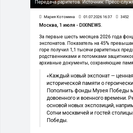
Передача раритетов.
Источник:
Пресс-служ
Мария Котомина
01.07.2026 16:37
3452
Москва, 1 июля - DIXINEWS.
За первые шесть месяцев 2026 года фон
экспонатов. Показатель на 45% превышае
горе получил 1,1 тысячи раритетных пре
родственниками и потомками защитников
архивные документы, сохраняющие памят
«Каждый новый экспонат — ценная
исторической памяти о героическ
Пополнить фонды Музея Победы 
довоенного и военного времени. Р
основой новых экспозиций, напри
Сотни москвичей и гостей столицы
Победы.