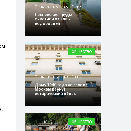
04.08.2026 13:45
2869
Ясеневские пруды
очистили от ила и
водорослей
ром
ОБЩЕСТВО
04.08.2026 11:49
6076
Дому 1940 года на западе
Москвы вернут
исторический облик
в,
ОБЩЕСТВО