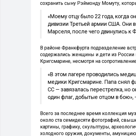
сохранить сыну Рэймонду Момуту, котор
«Моему отцу было 22 года, когда о
дивизии Третьей армии США. Они 
Марселя, после чего двинулись к 
В районе Франкфурта подразделение вст
содержались женщины и дети из России 
Кригсмарине, несмотря на сопротивлени
«В этом лагере проводились меди
медики Кригсмарине. Папа снял фл
СС — завязалась перестрелка, но 
один флаг, добытые отцом в бою»,
Всего за последнее время коллекция муз
около ста семидесяти фотографий, свыше
картины, графику, скульптуры, археолог
холодного оружия, документы, амуницию