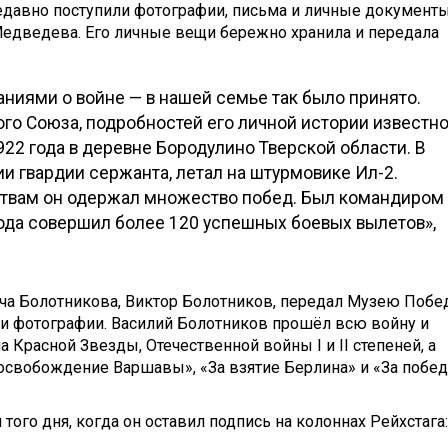
едавно поступили фотографии, письма и личные документ
Медведева. Его личные вещи бережно хранила и передала
ниями о войне — в нашей семье так было принято.
ого Союза, подробностей его личной истории известн
922 года в деревне Бородулино Тверской области. В
нии гвардии сержанта, летал на штурмовике Ил-2.
ествам он одержал множество побед. Был командиром
 года совершил более 120 успешных боевых вылетов»,
ча Болотникова, Виктор Болотников, передал Музею Поб
 и фотографии. Василий Болотников прошёл всю войну и
 Красной Звезды, Отечественной войны I и II степеней, а
 освобождение Варшавы», «За взятие Берлина» и «За побед
того дня, когда он оставил подпись на колоннах Рейхстага: