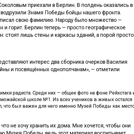
 Соколовым приехали в Берлин. В полдень оказались в
е водрузили Знамя Победы бойцы нашего фронта.
написал свою фамилию. Народу было множество —
н и горит. Берлин теперь — просто географическое
: стоят лишь стены и каркасы зданий, а порой просто
едставляют интерес два сборника очерков Василия
ойны и посвящённых однополчанам», — отметили
мки радиста. Среди них — общее фото на фоне Рейхстага 
 можайской школе №1. Из всех учеников в живых остался
л, что был важен для него именно Музей Победы как мест
 что не хочу хранить их дома. Мне хочется, чтобы они
ю Музея Победы, ведь этот материал воспитывает