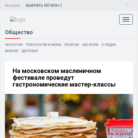
Москва
ВЫБРАТЬ
РЕГИОН
Toggl
naviga
Общество
ЭКОЛОГИЯ
ТЕХНОЛОГИИ И НАУКА
РЕЛИГИЯ
ОБО ВСЕМ
О ЛЮДЯХ
МНЕНИЕ
ЗДОРОВЬЕ
На московском масленичном
фестивале проведут
гастрономические мастер-классы