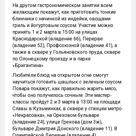
На другом гастрономическом занятии всем
желающим покажут, как приготовить тонкие
блинчики с начинкой из индейки, овощами
гриль и йогуртовым соусом. Участие можно
принять 1 и 2 марта в 15:00 на улицах
Краснодарской (владение 66), Перерве
(владение 52), Профсоюзной (владение 41), а
также в сквере у Гольяновского пруда, сквере
по Олонецкому проезду и в парке
«Бригантина».
Любители блюд на открытом огне смогут
научиться готовить шашлык с зеленым соусом.
Повара покажут, как правильно жарить мясо,
чтобы оно получилось сочным. Эти мастер-
классы пройдут 2 и 3 марта в 13:00 на площади
Славы в Кузьминках, в сквере у станции метро
«Некрасовка», на Ореховом бульваре
(владение 24), улице Грекова (дом 3ж),
бульваре Дмитрия Донского (владение 11). В
Олимпийской Деревне (владение 4)