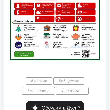
#москва
#общество
#масленица
#фестиваль