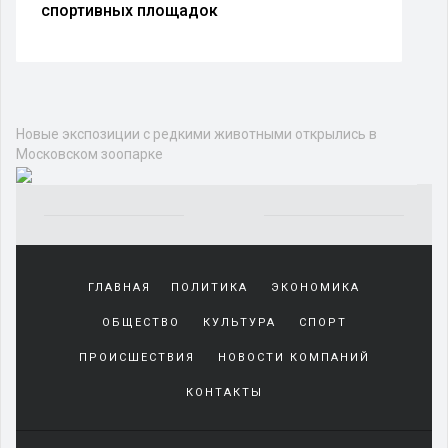
спортивных площадок
Новые экспозиции с редкими животными открылись в
Московском зоопарке
Yakından
tanıdığı
ГЛАВНАЯ
ПОЛИТИКА
ЭКОНОМИКА
sürekli
beraber
ОБЩЕСТВО
КУЛЬТУРА
СПОРТ
zaman
geçirerek
ПРОИСШЕСТВИЯ
НОВОСТИ КОМПАНИЙ
günlerini
КОНТАКТЫ
harcadığı
porno
izle