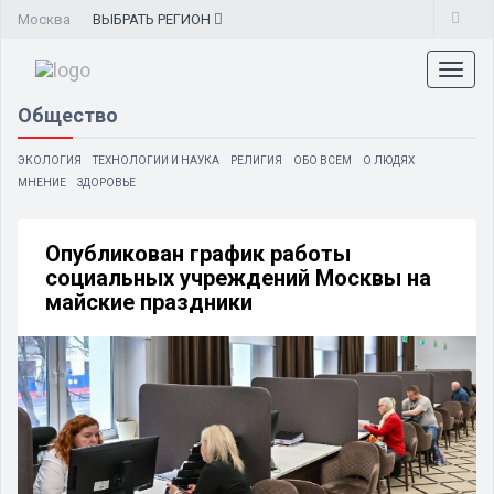
Москва
ВЫБРАТЬ
РЕГИОН
Toggl
naviga
Общество
ЭКОЛОГИЯ
ТЕХНОЛОГИИ И НАУКА
РЕЛИГИЯ
ОБО ВСЕМ
О ЛЮДЯХ
МНЕНИЕ
ЗДОРОВЬЕ
Опубликован график работы
социальных учреждений Москвы на
майские праздники