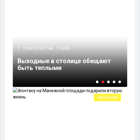
12.04.2019 21:48
6345
08
Выходные в столице обещают
В 
быть теплыми
на
ОБО ВСЕМ