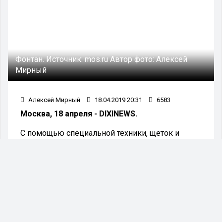
Фонтан.
Источник:
mos.ru
Автор фото:
Алексей
Мирный
Алексей Мирный
18.04.2019 20:31
6583
Москва, 18 апреля - DIXINEWS.
С помощью специальной техники, щеток и
моющих средств, фонтан Манежной площади
полностью привели в надлежащее состояние
перед открытием сезона фонтанов.
Специалисты завершили промывку главного
фонтана на Манежной площади. Бригада
рабочих вернула фонтану былую чистоту при
помощи спецтехники, щеток и моющих средств.