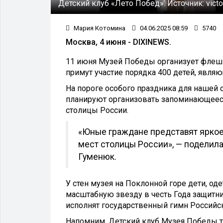
Детский клуб «Лето Побед».
Источник:
vict
Мария Котомина
04.06.2025 08:59
5740
Москва, 4 июня - DIXINEWS.
11 июня Музей Победы организует флеш
примут участие порядка 400 детей, являю
На пороге особого праздника для нашей
планируют организовать запоминающеес
столицы России.
«Юные граждане представят яркое
мест столицы России», — поделил
Гуменюк.
У стен музея на Поклонной горе дети, од
масштабную звезду в честь Года защитни
исполнят государственный гимн Российс
Напомним, Детский клуб Музея Победы 