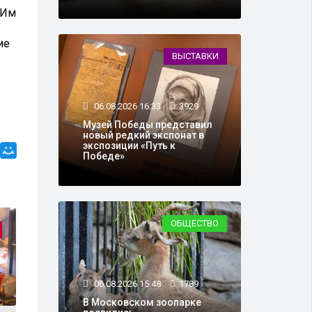
 Им
ие
ВЫСТАВКИ
06.08.2026 16:33
3929
Музей Победы представил
новый редкий экспонат в
экспозиции «Путь к
Победе»
ОБЩЕСТВО
МЕРОПРИЯТИЯ
06.08.2026 15:48
1789
В Московском зоопарке