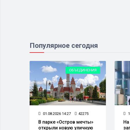
Популярное сегодня
ЕСТВО
ОБЪЕДИНЕНИЯ
71
01.08.2026 14:27
42275
1
а
В парке «Остров мечты»
На
открыли новую уличную
за