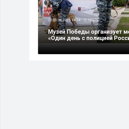
03.06.2025 14:34
14875
Артека"
Музей Победы организует м
«Один день с полицией Росси