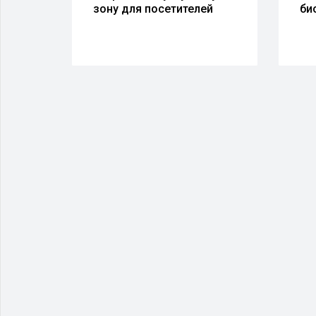
 50
зону для посетителей
би
тов