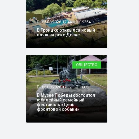
05.08.2026 17:44
19254
В Троицке открылся новый
пляж на реке Десне
ОБЩЕСТВО
05.08.2026 17:32
1808
В Музее Победы состоится
юбилейный семейный
фестиваль «День
фронтовой собаки»