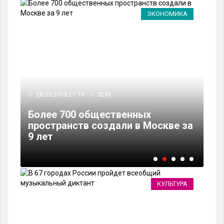
ВО
ЭКОНОМИКА
28.09.2019 21:19
5293
29
Более 700 общественных
Ро
пространств создали в Москве за
со
9 лет
об
КУЛЬТУРА