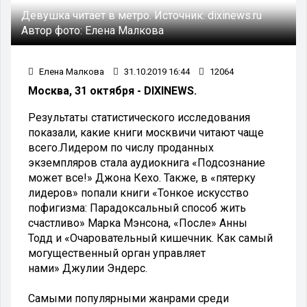
Девушка читает в метро.
Источник:
dixinews.ru
Автор фото:
Елена Малкова
Елена Малкова
31.10.2019 16:44
12064
Москва, 31 октября - DIXINEWS.
Результаты статистического исследования
показали, какие книги москвичи читают чаще
всего.Лидером по числу проданных
экземпляров стала аудиокнига «Подсознание
может все!» Джона Кехо. Также, в «пятерку
лидеров» попали книги «Тонкое искусство
пофигизма: Парадоксальный способ жить
счастливо» Марка Мэнсона, «После» Анны
Тодд и «Очаровательный кишечник. Как самый
могущественный орган управляет
нами» Джулии Эндерс.
Самыми популярными жанрами среди