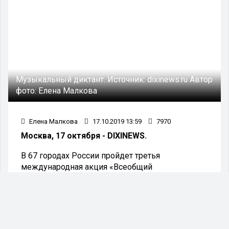
Музыкальный диктант.
Источник:
dixinews.ru
Автор
фото:
Елена Малкова
Елена Малкова
17.10.2019 13:59
7970
Москва, 17 октября - DIXINEWS.
В 67 городах России пройдет третья
международная акция «Всеобщий
музыкальный диктант».
По правилам диктанта участники прослушают
музыкальную композицию и запишут
услышанный материал.