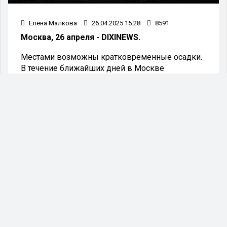
Елена Малкова
26.04.2025 15:28
8591
Москва, 26 апреля - DIXINEWS.
Местами возможны кратковременные осадки.
В течение ближайших дней в Москве
установится прохладная и облачная погода. К
середине следующей недели ожидается
незначительное повышение температуры
воздуха.
В субботу, 26 апреля, температура в столице
повысится до семи — девяти градусов выше
нуля.
Ночь на воскресенье, 27 апреля, принесет
похолодание до нуля градусов, местами
возможны заморозки до minus одного. Днем
температура поднимется до шести — восьми
градусов тепла, ожидается небольшой дождь.