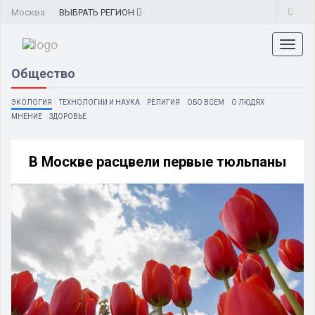
Москва
ВЫБРАТЬ
РЕГИОН
Toggl
naviga
Общество
ЭКОЛОГИЯ
ТЕХНОЛОГИИ И НАУКА
РЕЛИГИЯ
ОБО ВСЕМ
О ЛЮДЯХ
МНЕНИЕ
ЗДОРОВЬЕ
В Москве расцвели первые тюльпаны