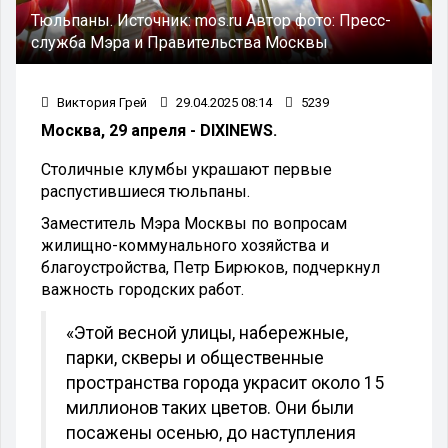
Тюльпаны.
Источник:
mos.ru
Автор фото:
Пресс-
служба Мэра и Правительства Москвы
Виктория Грей
29.04.2025 08:14
5239
Москва, 29 апреля - DIXINEWS.
Столичные клумбы украшают первые
распустившиеся тюльпаны.
Заместитель Мэра Москвы по вопросам
жилищно-коммунального хозяйства и
благоустройства, Петр Бирюков, подчеркнул
важность городских работ.
«Этой весной улицы, набережные,
парки, скверы и общественные
пространства города украсит около 15
миллионов таких цветов. Они были
посажены осенью, до наступления