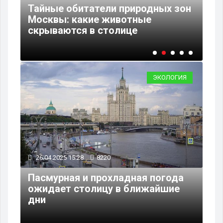
а
Тайные обитатели природных зон
В 
Москвы: какие животные
во
скрываются в столице
ку
ЭКОЛОГИЯ
26.04.2025 15:28
8220
Пасмурная и прохладная погода
ожидает столицу в ближайшие
дни