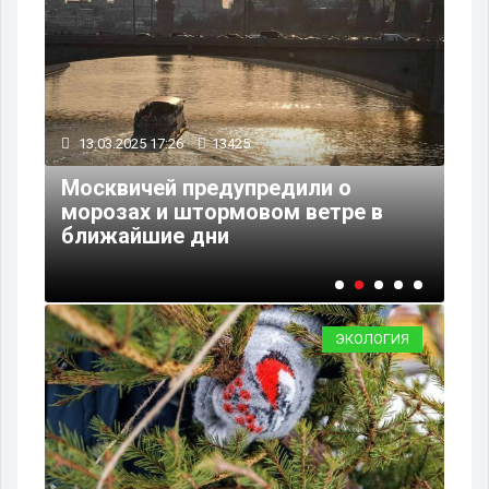
13.03.2025 17:26
13425
07
во
Москвичей предупредили о
х
морозах и штормовом ветре в
Си
ближайшие дни
пр
ЭКОЛОГИЯ