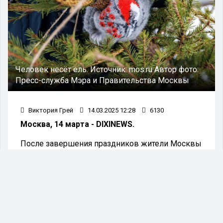
Человек несёт ель.
Источник:
mos.ru
Автор фото:
Пресс-служба Мэра и Правительства Москвы
Виктория Грей
14.03.2025 12:28
6130
Москва, 14 марта - DIXINEWS.
После завершения праздников жители Москвы
отнесли хвойные деревья в специально
организованные пункты приема, дав
новогодним символам шанс на вторую жизнь.
В рамках экологической инициативы «Елочный
круговорот» жители города передали на
переработку свыше 48 тысяч ели, сосен и пихт.