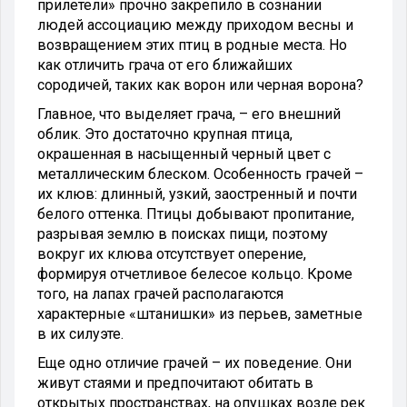
прилетели» прочно закрепило в сознании
людей ассоциацию между приходом весны и
возвращением этих птиц в родные места. Но
как отличить грача от его ближайших
сородичей, таких как ворон или черная ворона?
Главное, что выделяет грача, – его внешний
облик. Это достаточно крупная птица,
окрашенная в насыщенный черный цвет с
металлическим блеском. Особенность грачей –
их клюв: длинный, узкий, заостренный и почти
белого оттенка. Птицы добывают пропитание,
разрывая землю в поисках пищи, поэтому
вокруг их клюва отсутствует оперение,
формируя отчетливое белесое кольцо. Кроме
того, на лапах грачей располагаются
характерные «штанишки» из перьев, заметные
в их силуэте.
Еще одно отличие грачей – их поведение. Они
живут стаями и предпочитают обитать в
открытых пространствах, на опушках возле рек