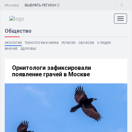
Москва
ВЫБРАТЬ
РЕГИОН
Toggl
naviga
Общество
ЭКОЛОГИЯ
ТЕХНОЛОГИИ И НАУКА
РЕЛИГИЯ
ОБО ВСЕМ
О ЛЮДЯХ
МНЕНИЕ
ЗДОРОВЬЕ
Орнитологи зафиксировали
появление грачей в Москве